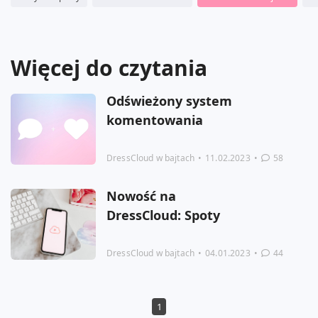
Więcej do czytania
Odświeżony system
komentowania
DressCloud w bajtach
•
11.02.2023
•
58
Nowość na
DressCloud: Spoty
DressCloud w bajtach
•
04.01.2023
•
44
1