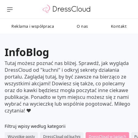
Reklama i współpraca
O nas
Kontakt
InfoBlog
Tutaj możesz poznać nas bliżej. Sprawdź, jak wygląda
DressCloud od "kuchni" i odkryj sekrety działania
portalu. Zaglądaj tutaj, by być zawsze na bierząco ze
wszystkimi akcjami! Dowiesz się także, co polecamy
oraz do kawki będziesz mogła poczytać inne ciekawe
publikacje. Ponadto w tym miejscu możesz się z nami
wybrać na wycieczkę lub wspólnie pogotować. Miłego
czytania! ❤️
Filtruj wpisy według kategorii
Wszystkie posty
DressCloud od kuchni
DressCloud w bajtach
Pu