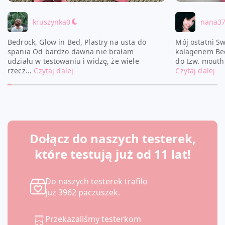
kruszynka0
nana3
Bedrock, Glow in Bed, Plastry na usta do
Mój ostatni Sw
spania Od bardzo dawna nie brałam
kolagenem Bed
udziału w testowaniu i widzę, że wiele
do tzw. mouth 
rzecz...
Czytaj dalej
Czytaj dalej
Dołącz do naszych testerek,
które testują już od 11 lat!
Do naszych testerek trafiło
już 3962 paczuszek.
Przekazaliśmy testerkom