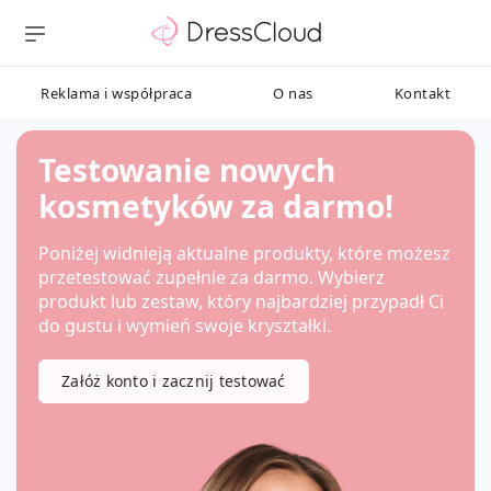
Reklama i współpraca
O nas
Kontakt
Testowanie nowych
kosmetyków za darmo!
Poniżej widnieją aktualne produkty, które możesz
przetestować zupełnie za darmo. Wybierz
produkt lub zestaw, który najbardziej przypadł Ci
do gustu i wymień swoje kryształki.
Załóż konto i zacznij testować