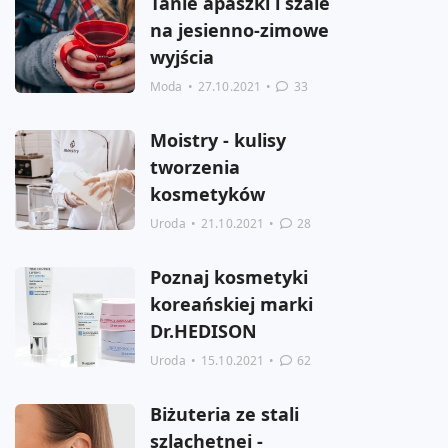
Tanie apaszki i szale
na jesienno-zimowe
wyjścia
Moda
•
27.10.2021
•
33
Moistry - kulisy
tworzenia
kosmetyków
Uroda
•
21.10.2021
•
28
Poznaj kosmetyki
koreańskiej marki
Dr.HEDISON
Uroda
•
15.10.2021
•
62
Biżuteria ze stali
szlachetnej -