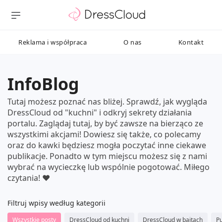
Reklama i współpraca
O nas
Kontakt
InfoBlog
Tutaj możesz poznać nas bliżej. Sprawdź, jak wygląda
DressCloud od "kuchni" i odkryj sekrety działania
portalu. Zaglądaj tutaj, by być zawsze na bierząco ze
wszystkimi akcjami! Dowiesz się także, co polecamy
oraz do kawki będziesz mogła poczytać inne ciekawe
publikacje. Ponadto w tym miejscu możesz się z nami
wybrać na wycieczkę lub wspólnie pogotować. Miłego
czytania! ❤️
Filtruj wpisy według kategorii
Wszystkie posty
DressCloud od kuchni
DressCloud w bajtach
Pu