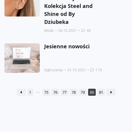
Kolekcja Steel and
Shine od By
Dziubeka
Moda
•
04.10.2021
•
40
Jesienne nowości
Ogłoszenia
•
01.10.2021
•
110
1
75
76
77
78
79
80
81