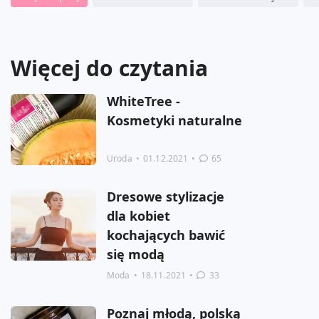
Więcej do czytania
WhiteTree -
Kosmetyki naturalne
Uroda
•
01.12.2021
•
65
Dresowe stylizacje
dla kobiet
kochających bawić
się modą
Moda
•
18.11.2021
•
33
Poznaj młodą, polską