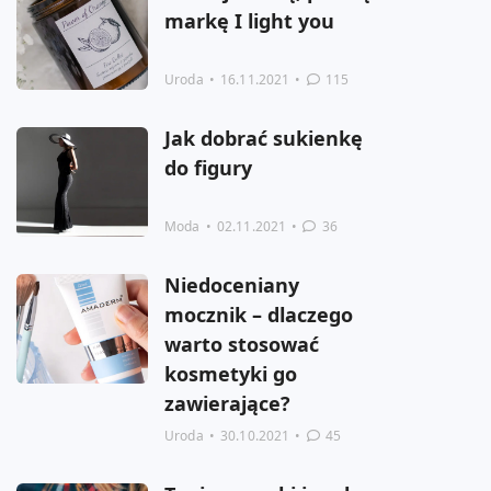
markę I light you
Uroda
•
16.11.2021
•
115
Jak dobrać sukienkę
do figury
Moda
•
02.11.2021
•
36
Niedoceniany
mocznik – dlaczego
warto stosować
kosmetyki go
zawierające?
Uroda
•
30.10.2021
•
45