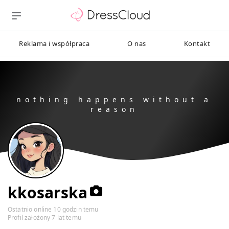
Reklama i współpraca
O nas
Kontakt
kkosarska
Ostatnio online 10 godzin temu
Profil założony 7 lat temu