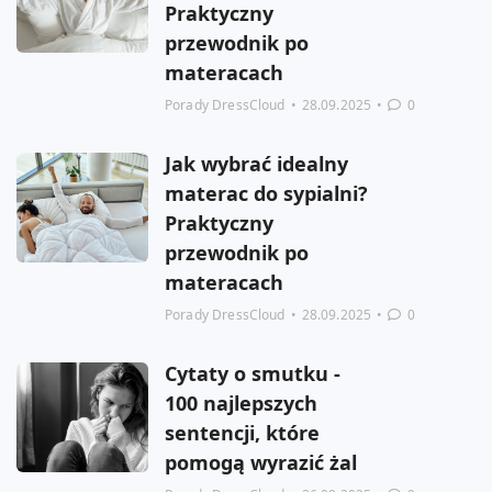
Praktyczny
przewodnik po
materacach
Porady DressCloud
•
28.09.2025
•
0
Jak wybrać idealny
materac do sypialni?
Praktyczny
przewodnik po
materacach
Porady DressCloud
•
28.09.2025
•
0
Cytaty o smutku -
100 najlepszych
sentencji, które
pomogą wyrazić żal