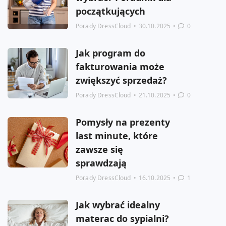
początkujących
Porady DressCloud
•
30.10.2025
•
0
Jak program do
fakturowania może
zwiększyć sprzedaż?
Porady DressCloud
•
21.10.2025
•
0
Pomysły na prezenty
last minute, które
zawsze się
sprawdzają
Porady DressCloud
•
16.10.2025
•
1
Jak wybrać idealny
materac do sypialni?