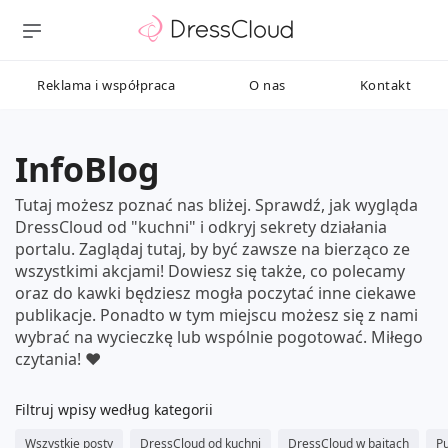
Reklama i współpraca
O nas
Kontakt
InfoBlog
Tutaj możesz poznać nas bliżej. Sprawdź, jak wygląda
DressCloud od "kuchni" i odkryj sekrety działania
portalu. Zaglądaj tutaj, by być zawsze na bierząco ze
wszystkimi akcjami! Dowiesz się także, co polecamy
oraz do kawki będziesz mogła poczytać inne ciekawe
publikacje. Ponadto w tym miejscu możesz się z nami
wybrać na wycieczkę lub wspólnie pogotować. Miłego
czytania! ❤️
Filtruj wpisy według kategorii
Wszystkie posty
DressCloud od kuchni
DressCloud w bajtach
Pu