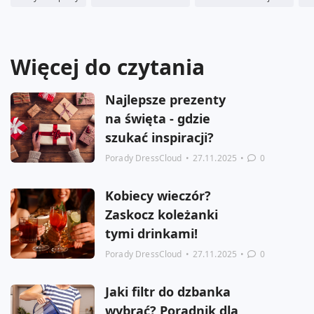
Więcej do czytania
Najlepsze prezenty
na święta - gdzie
szukać inspiracji?
Porady DressCloud
•
27.11.2025
•
0
Kobiecy wieczór?
Zaskocz koleżanki
tymi drinkami!
Porady DressCloud
•
27.11.2025
•
0
Jaki filtr do dzbanka
wybrać? Poradnik dla