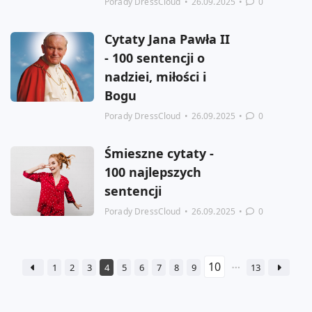
Porady DressCloud
•
26.09.2025
•
0
Cytaty Jana Pawła II
- 100 sentencji o
nadziei, miłości i
Bogu
Porady DressCloud
•
26.09.2025
•
0
Śmieszne cytaty -
100 najlepszych
sentencji
Porady DressCloud
•
26.09.2025
•
0
1
2
3
4
5
6
7
8
9
13