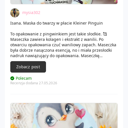
mysia302
Isana. Maska do twarzy w płacie Kleiner Pinguin
To opakowanie z pingwinkiem jest takie słodkie. 🥰
Maseczka zawiera kolagen i ekstrakt z wanilii. Po
otwarciu opakowania czuć waniliowy zapach. Maseczka
była dobrze nasączona esencją, no i miała przesłodki
nadruk nawiązujący do opakowania. Maseczkę
trzymałam około 15 minut. Esencja błyskawicznie się
wchłonęła, pozostawiając skórę świeżą i nawilżoną.
Zobacz post
Maseczkę dostałam od kochanej
@lubietox3
, dziękuję.
💙
Polecam
Recenzja dodana 27.05.2026