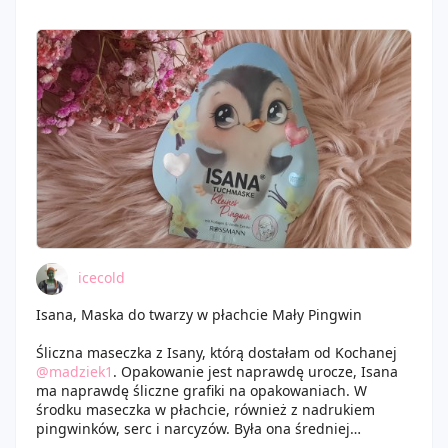
produkt schłodzić i osiągnąć naprawdę fantastyczne
rezultaty na skórze. Maseczka "Kleiner Pinguin"
wykonana została z materiałów w 100% pochodzenia
naturalnego, była odpowiednio gruba i świetnie
nasączona esencją. Nie byłam zaskoczona też, że
pachniała wanilią, bo jej ekstrakt znajduje się właśnie w
tym produkcie. Po zakończonej pielęgnacji zauważyłam
na skórze obiecane przed producenta działanie więc
jestem tym produktem usatysfakcjonowana.
icecold
Isana, Maska do twarzy w płachcie Mały Pingwin
Śliczna maseczka z Isany, którą dostałam od Kochanej
@madziek1
. Opakowanie jest naprawdę urocze, Isana
ma naprawdę śliczne grafiki na opakowaniach. W
środku maseczka w płachcie, również z nadrukiem
pingwinków, serc i narcyzów. Była ona średniej
grubości i całkiem dobrze nasączona serum o