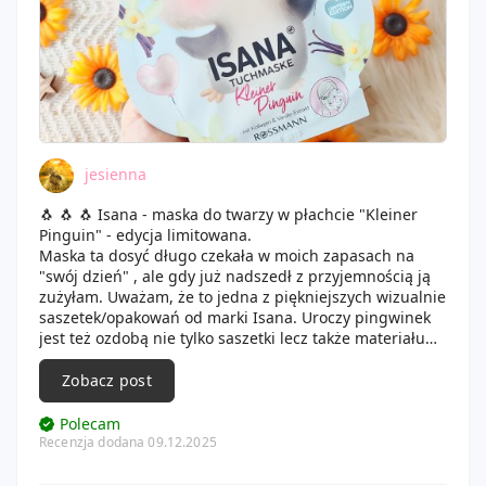
jesienna
🐧 🐧 🐧 Isana - maska do twarzy w płachcie "Kleiner
Pinguin" - edycja limitowana.
Maska ta dosyć długo czekała w moich zapasach na
"swój dzień" , ale gdy już nadszedł z przyjemnością ją
zużyłam. Uważam, że to jedna z piękniejszych wizualnie
saszetek/opakowań od marki Isana. Uroczy pingwinek
jest też ozdobą nie tylko saszetki lecz także materiału
tkaniny nakładanej na twarz. Szkoda aż wyrzucać do
kosza, ale z pewnością i tak pozostanie na długo w
Zobacz post
mojej pamięci. Formuła maski zawiera kolagen oraz
ekstrakt z wanilii i ma zapewnić skórze młodzieńczy,
Polecam
świeży oraz promienny wygląd. Dla lepszych efektów do
Recenzja dodana 09.12.2025
osiągnięcia tego celu zdecydowanie warto umieścić
maskę na trochę przed użyciem w lodówce. Pozwoli to