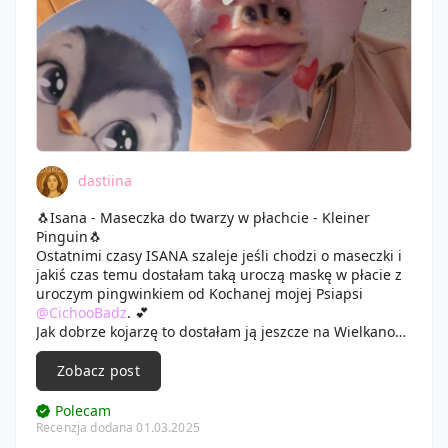
dastiina
🐧Isana - Maseczka do twarzy w płachcie - Kleiner
Pinguin🐧
Ostatnimi czasy ISANA szaleje jeśli chodzi o maseczki i
jakiś czas temu dostałam taką uroczą maskę w płacie z
uroczym pingwinkiem od Kochanej mojej Psiapsi
@CichooBadz
. 💕
Jak dobrze kojarzę to dostałam ją jeszcze na Wielkanoc,
więc dość długo czekała na swoje użycie, aczkolwiek
było warto czekać, bo kosmetyk okazał się całkiem fajny.
Zobacz post
Oczywiście opakowanie jest bardzo urocze, przedstawia
słodkiego, malutkiego pingwinka, który w ręku trzyma
Polecam
balonik w kształcie serduszka, tło dookoła niego jest
Recenzja dodana 01.03.2025
takie pudrowe, pastelowe i wszystko prezentuje się