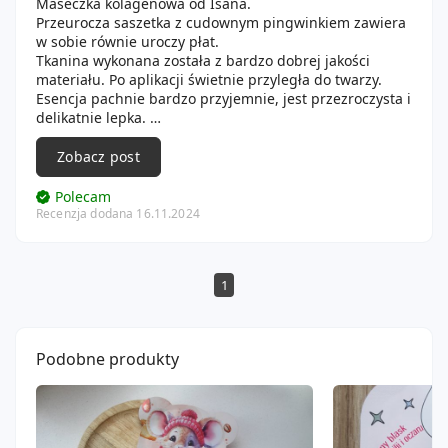
Maseczka kolagenowa od Isana.
Przeurocza saszetka z cudownym pingwinkiem zawiera
w sobie równie uroczy płat.
Tkanina wykonana została z bardzo dobrej jakości
materiału. Po aplikacji świetnie przyległa do twarzy.
Esencja pachnie bardzo przyjemnie, jest przezroczysta i
delikatnie lepka.
Maseczka utrzymała się cały zabieg odmładzająco -
nawilżający na twarzy. Po około 30 minutach
Zobacz post
ściągnęłam sucha tkaninę. Resztki w mig odparowaly.
Cera pozostała gładka, delikatna i naturalnie
Polecam
promienna. Produkt mnie nie uczulił ani nie podrażnił.
Recenzja dodana 16.11.2024
1
Podobne produkty