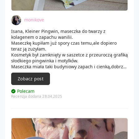
monikove
Isana, Kleiner Pingwin, maseczka do twarzy z
kolagenem o zapachu wanilii.
Maseczkę kupiłam już spory czas temu,ale dopiero
teraz ją zużyłam.
Kosmetyk był zamknięty w saszetce z przeuroczą grafiką
słodkiego pingwinka i motylków.
Maseczka miała taki budyniowy zapach i cienką,dobrze
nasączoną esencją tkaninę.
Kosmetyk nawilżył skórę, złagodził podrażnienia oraz
Zobacz post
zaczerwienienia.
Cera była gładka i miękka.
Polecam
Kosmetyk nie spowodował wysypu niedoskonałości.
Recenzja dodana 28.04.2025
🤗