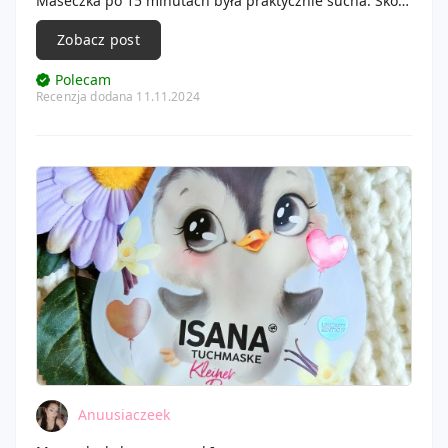
Maseczka po 15 minutach była praktycznie sucha. Skóra
wręcz wchłonęła całą esencję. Nawilżenie było
naprawdę na wysokim poziomie.
Zobacz post
Polecam
Recenzja dodana 11.11.2024
Anuusiaczeek