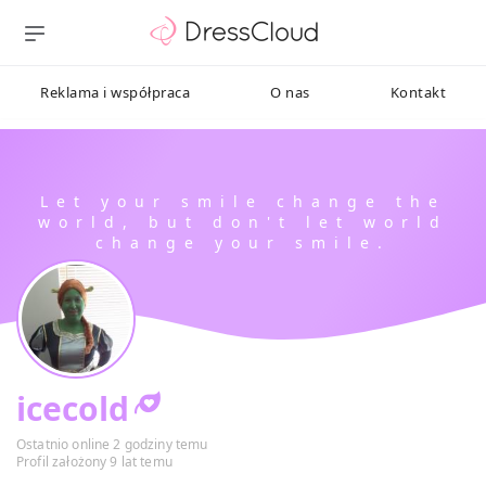
Reklama i współpraca
O nas
Kontakt
icecold
Ostatnio online 2 godziny temu
Profil założony 9 lat temu