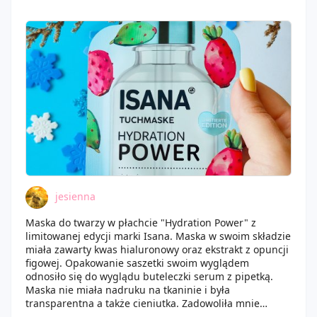
działa na skórę niczym chłodzący kompres.
Maseczka koi, łagodzi podrażnienia a przede wszystkim
działa na skórę intensywnie nawilżająco.
Kosmetyk także wygładza, zmiękcza oraz odżywia skórę,
a przy tym nie daje efektu ściągnięcia, nie podrażnia,
ani też nie uczula.
Efekt nawodnienia skóry jest praktycznie
natychmiastowy – na pewno po tą maskę sięgnę
ponownie!
jesienna
Maska do twarzy w płachcie "Hydration Power" z
limitowanej edycji marki Isana. Maska w swoim składzie
miała zawarty kwas hialuronowy oraz ekstrakt z opuncji
figowej. Opakowanie saszetki swoim wyglądem
odnosiło się do wyglądu buteleczki serum z pipetką.
Maska nie miała nadruku na tkaninie i była
transparentna a także cieniutka. Zadowoliła mnie
swoim świeżym, delikatnie jednak słodkim zapachem.