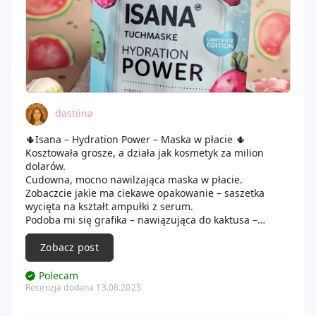
dastiina
🌵Isana – Hydration Power – Maska w płacie 🌵
Kosztowała grosze, a działa jak kosmetyk za milion
dolarów.
Cudowna, mocno nawilżająca maska w płacie.
Zobaczcie jakie ma ciekawe opakowanie – saszetka
wycięta na kształt ampułki z serum.
Podoba mi się grafika – nawiązująca do kaktusa –
którego esencja znajduje się w płynie, którym maska
jest nasączona.
Zobacz post
Płat jest mocno cieniutki, bardzo elastyczny, przez
swoją intensywną wilgoć – idealnie dopasowuje się do
Polecam
twarzy.
Recenzja dodana 13.06.2025
Kosmetyk warto przed zaaplikowaniem na twarz – na
kilkanaście minut włożyć do lodówki, produkt wtedy