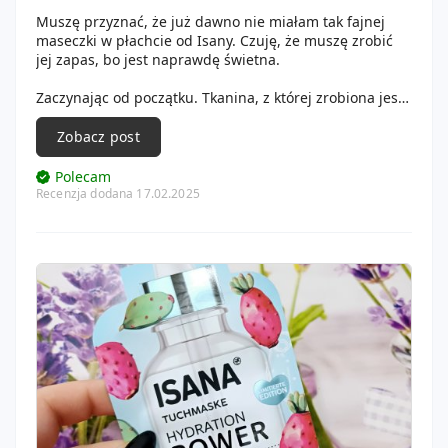
Muszę przyznać, że już dawno nie miałam tak fajnej
maseczki w płachcie od Isany. Czuję, że muszę zrobić
jej zapas, bo jest naprawdę świetna.
Zaczynając od początku. Tkanina, z której zrobiona jest
płachta maski jest bardzo miękka i dobrze dolegała do
skóry. Nie odklejała się w trakcie noszenia. Była dobrze
Zobacz post
nasączona, a esencja niemal do końca wchłonęła się w
moją skórę. Ta była tak cudowna, że coś wspaniałego!
Polecam
Ukojona, nawilżona, lekko rozjaśniona. Pory mniej
Recenzja dodana 17.02.2025
widoczne, cera pełna blasku i zdrowo wyglądająca.
Cena maseczki rewelacja, ok 6-7 zł.