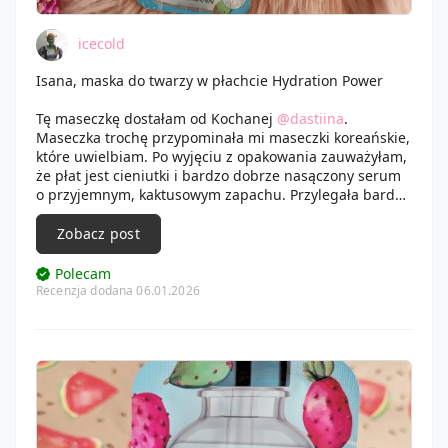
icecold
Isana, maska do twarzy w płachcie Hydration Power
Tę maseczkę dostałam od Kochanej
@dastiina
.
Maseczka trochę przypominała mi maseczki koreańskie,
które uwielbiam. Po wyjęciu z opakowania zauważyłam,
że płat jest cieniutki i bardzo dobrze nasączony serum
o przyjemnym, kaktusowym zapachu. Przylegała bardzo
dobrze do twarzy, tylko mogłabym się nieco przyczepić
do wycięcia maseczki. Od razu po nałożeniu poczułam
Zobacz post
przyjemny chłodek i mocne ukojenie. Maska bardzo
dobrze nawilżyła twarz i ją odświeżyła. Nie trzeba jej
Polecam
było zmywać, bo wszystko się ładnie wchłonęło i nie
Recenzja dodana 06.01.2026
zostawiła klejącej warstwy.