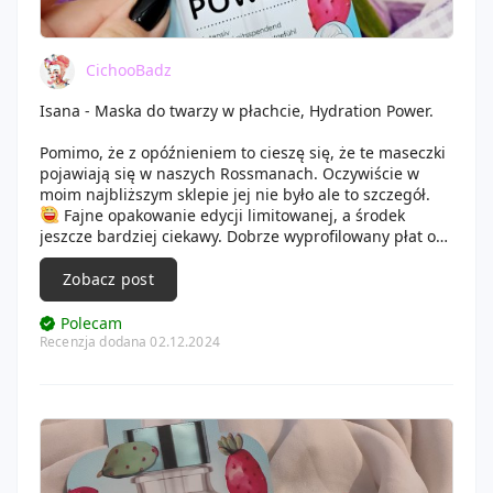
CichooBadz
Isana - Maska do twarzy w płachcie, Hydration Power.
Pomimo, że z opóźnieniem to cieszę się, że te maseczki
pojawiają się w naszych Rossmanach. Oczywiście w
moim najbliższym sklepie jej nie było ale to szczegół.
Fajne opakowanie edycji limitowanej, a środek
jeszcze bardziej ciekawy. Dobrze wyprofilowany płat o
przyjemnym słodkim zapachu, który towarzyszy nam
przez całą aplikacje. Super nawilża skórę co odczułam
Zobacz post
również następnego dnia. Czułam, że twarz jest
odświeżona, bardziej orzeźwiona i ukojona. Dodatkowe
Polecam
nawilżenie w takiej formie to coś wspaniałego. Dużo
Recenzja dodana 02.12.2024
łatwiej i przyjemniej szło nałożyć codzienny makijaż.