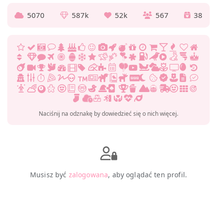
5070
587k
52k
567
38
Naciśnij na odznakę by dowiedzieć się o nich więcej.
Musisz być
zalogowana
, aby oglądać ten profil.