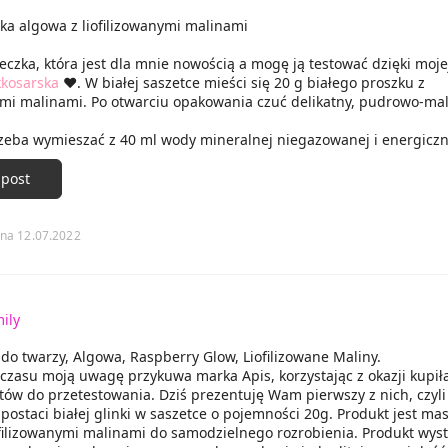
ska algowa z liofilizowanymi malinami
czka, która jest dla mnie nowością a mogę ją testować dzięki moje
kosarska
❤️. W białej saszetce mieści się 20 g białego proszku z
nymi malinami. Po otwarciu opakowania czuć delikatny, pudrowo-ma
zeba wymieszać z 40 ml wody mineralnej niegazowanej i energiczn
Całą maseczkę nałożyłam na twarz i szyję i zostawiłam do całkowit
a. Muszę przyznać, że ściąganie tej maseczki to sama przyjemność.
 post
płatami. Maseczka zdecydowanie wygładziła, nawilżyła i wyrównała 
m z niej bardzo zadowolona i z chęcią bym ją sobie kupiła. 😊
na 12.07.2022
ily
do twarzy, Algowa, Raspberry Glow, Liofilizowane Maliny.
czasu moją uwagę przykuwa marka Apis, korzystając z okazji kupił
tów do przetestowania. Dziś prezentuję Wam pierwszy z nich, czyli
ostaci białej glinki w saszetce o pojemności 20g. Produkt jest ma
ofilizowanymi malinami do samodzielnego rozrobienia. Produkt wyst