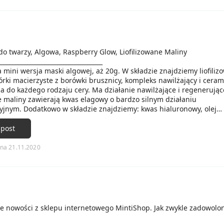
s
o twarzy, Algowa, Raspberry Glow, Liofilizowane Maliny
___________________________________
mini wersja maski algowej, aż 20g. W składzie znajdziemy liofiliz
rki macierzyste z borówki brusznicy, kompleks nawilżający i ceram
a do każdego rodzaju cery. Ma działanie nawilżające i regenerując
e maliny zawierają kwas elagowy o bardzo silnym działaniu
yjnym. Dodatkowo w składzie znajdziemy: kwas hialuronowy, olej
kompleks Hydromanil(właściwości nawilżające), skwalen. Maskę ba
wo się rozrabia, super trzyma się na twarzy. Przede wszystkim nie w
 post
ż ładny zapach i w maseczce znajdziemy kawałki malin. Po jej zmyc
obrze nawilżona, odżywiona. Jestem z niej zadowolona. Widzę różnic
na 21.11.2020
 że na dniach będzie jeszcze lepiej.
s
ie nowości z sklepu internetowego MintiShop. Jak zwykle zadowolo