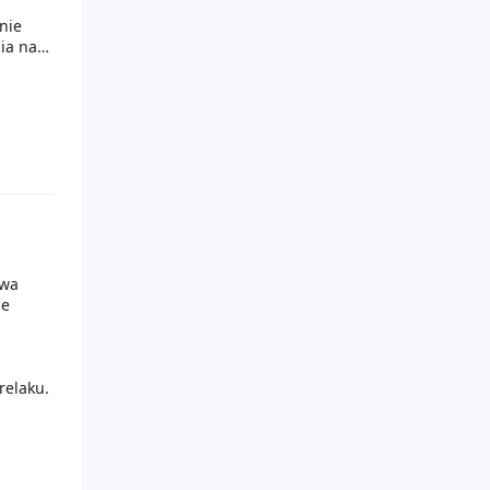
nie
ia na
 z
kiem.
ej
awa
ie
relaku.