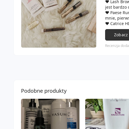
❤️ Lash Bro
jest bardzo
❤️ Paese Run
mnie, pierw
❤️ Catrice H
podkłady sta
Wybrałam od
Zobacz
❤️ Apis Mask
marki i chę
Recenzja doda
Podobne produkty