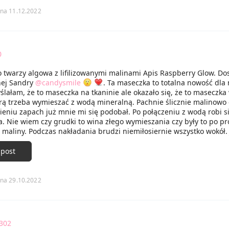
Po 20 minutach maseczkę zdjęłam a pozostałości usunęłam tonikiem.
e zakupie ten specyfik ponownie ponieważ efekty jakie otrzymała
na 11.12.2022
zo mnie zadowoliły.
0
 twarzy algowa z lifilizowanymi malinami Apis Raspberry Glow. Do
nej Sandry
@candysmile
. Ta maseczka to totalna nowość dla 
lałam, że to maseczka na tkaninie ale okazało się, że to maseczka
órą trzeba wymieszać z wodą mineralną. Pachnie ślicznie malinowo
eniu zapach już mnie mi się podobał. Po połączeniu z wodą robi s
. Nie wiem czy grudki to wina złego wymieszania czy były to po pr
e maliny. Podczas nakładania brudzi niemiłosiernie wszystko wokół.
kojnie starczyła by na dwa użycia. Ja resztę wyrzuciłam bo nie mi
ć. Po kilkunastu minutach maska zastyga i można ją zdjąć jak maskę
 post
scami nałożyłam jej za mało i ciężko ją było zdjąć musiałam ją wręcz
esztki zmyłam bo już nie dawałam rady. Warto było pocierpieć i
bo maseczka cudownie wygładziła, napięła i nawilżyła moją skórę.
na 29.10.2022
ym nałożyła jakiś super nawilżający krem na buzię. Maseczka nie z
 nie podrażnia. Finalnie polecam ją ale tylko osobom cierpliwym.
302