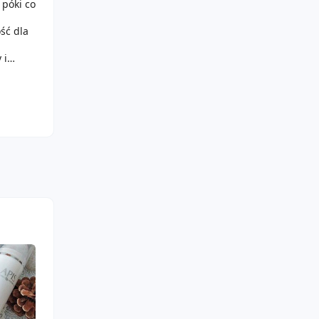
póki co
ość dla
 i
ocji.
ki tej