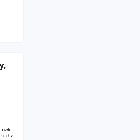
y,
orówki
 suchy