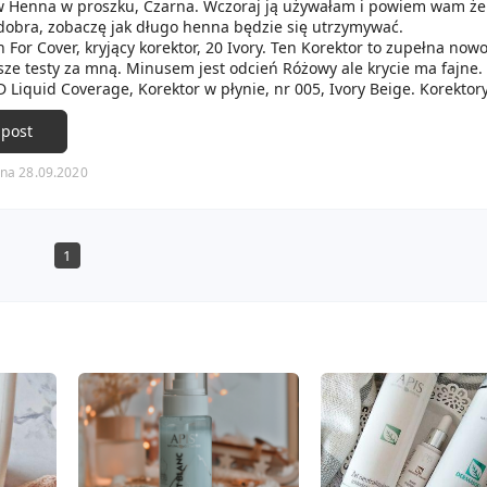
w Henna w proszku, Czarna. Wczoraj ją używałam i powiem wam że 
 dobra, zobaczę jak długo henna będzie się utrzymywać.
 For Cover, kryjący korektor, 20 Ivory. Ten Korektor to zupełna now
sze testy za mną. Minusem jest odcień Różowy ale krycie ma fajne.
D Liquid Coverage, Korektor w płynie, nr 005, Ivory Beige. Korektory
ram się kupować w zapasie. Ten bardzo lubię a był jeszcze na prom
cień 005.
 post
a algowa, Raspberry Glow, Liofilizowane Maliny. Uwielbiam masecz
tnie sięgam po jednorazowe wersje w ramach testów.
na 28.09.2020
1