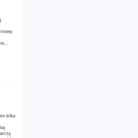
j
linowy
ie
ego
 Maska
koloryt
am kilka
ską
arczy