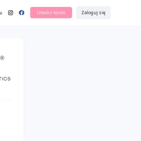
Utwórz konto
Zaloguj się
a