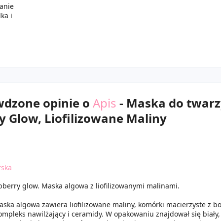
anie
ka i
wdzone opinie o
Apis
- Maska do twarz
 Glow, Liofilizowane Maliny
rska
spberry glow. Maska algowa z liofilizowanymi malinami.
ska algowa zawiera liofilizowane maliny, komórki macierzyste z b
ompleks nawilżający i ceramidy. W opakowaniu znajdował się biały,