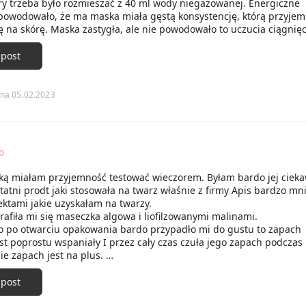
óry trzeba było rozmieszać z 40 ml wody niegazowanej. Energiczne
powodowało, że ma maska miała gęstą konsystencję, którą przyjem
ę na skórę. Maska zastygła, ale nie powodowało to uczucia ciągnięc
około 20 minutach ściągnęłam maskę praktycznie w jednym kawałku
robne pozostałości ściągnęłam za pomocą wacika nasączonego toni
 post
 masce była widocznie nawilżona. Buzia była przyjemna w dotyku, j
ł poprawie. To był na prawdę udany relaks.
na 05.02.2023
o
ką miałam przyjemność testować wieczorem. Byłam bardo jej ciek
atni prodt jaki stosowała na twarz właśnie z firmy Apis bardzo mn
ektami jakie uzyskałam na twarzy.
afiła mi się maseczka algowa i liofilzowanymi malinami.
co po otwarciu opakowania bardo przypadło mi do gustu to zapach
st poprostu wspaniały I przez cały czas czuła jego zapach podczas 
e zapach jest na plus.
aliny w tym produkcie maja bardo ważna rolę oraz ogromną ilość
odżywczych. Dodatkowo posiada ceramidy i substancje nawilżające.
 post
znaczony jest do każdego rodzaju cery.