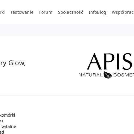
rki
Testowanie
Forum
Społeczność
InfoBlog
Współprac
ry Glow,
 komórki
 i
 witalne
ed