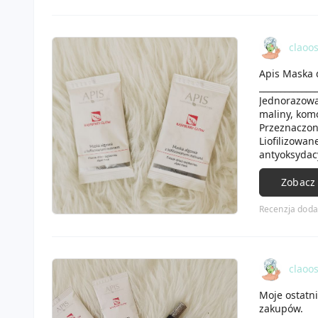
claoo
Apis Maska d
_____________
Jednorazowa 
maliny, komó
Przeznaczon
Liofilizowan
antyoksydac
migdałowy, 
fajnie i łat
Zobacz
skóry. Ma te
skóra jest d
Recenzja doda
mam nadzieję
claoo
Moje ostatn
zakupów.