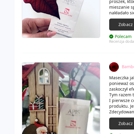
proszek, kt
mieszanie s
nakładało si
skórze. Po 
twarzy, a d
Zobacz
Skóra po tej
wygląd uleg
Polecam
Recenzja doda
Bamb
Maseczka ja
ponieważ ost
zaskoczył ef
Tym razem tr
I pierwsze 
produktu. Je
Zdecydowani
Dodatkowo m
substancji 
Zobacz
Produt prze