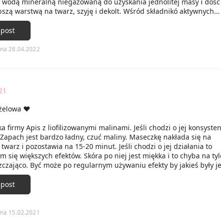
 wodą mineralną niegazowaną do uzyskania jednolitej masy i dość
szą warstwą na twarz, szyję i dekolt. Wśród składnikó aktywnych
w niej zostały m.in. kwas hialuronowy, olej migdałowy, ekstrakt z
ej rośliny Tara oraz skwalen. Maseczkę dość dobrze rozprowadza s
 post
dzo szybko zasycha. Po wyschnięciu tworzy skorupę, którą dość łat
d warunkiem, że w danym miejscu nałożymy sporo maski. W miejsc
na 28.04.2022
a jest cienka, niestety czeka nas skrobanie, tak więc warto się przy
ządną warstewkę w każdym miejscu. Po zdjęciu maski skóra jest lek
na - efekt ten dość szybko znika. Skóra pozostaje gładka i rozświet
dpowiada. Z pewnością jeszcze się na nią skuszę.
21
żelowa ♥️
 firmy Apis z liofilizowanymi malinami. Jeśli chodzi o jej konsysten
Zapach jest bardzo ładny, czuć maliny. Maseczkę nakłada się na
twarz i pozostawia na 15-20 minut. Jeśli chodzi o jej działania to
 się większych efektów. Skóra po niej jest miękka i to chyba na tyl
zczająco. Być może po regularnym używaniu efekty by jakieś były je
ędrnienie skóry gdyż zawiera kwas hialuronowy. Mimo wszystko ogó
 kosmetyk, ja nie używałam go regularnie.
 post
na 15.02.2021