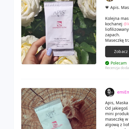
💗 Apis. Ma
Kolejna mase
kochanej
@k
liofilizowa
zapach.
Maseczkę tr
wymieszać. 
zastygnięci
Zobacz
odchodziła 
skóry. Jeste
Polecam
Recenzja doda
emiEm
Apis, Maska 
Od jakiegoś 
mini produk
maseczkę w p
algową z li