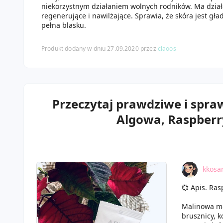
niekorzystnym działaniem wolnych rodników. Ma dział
regenerujące i nawilżające. Sprawia, że skóra jest gład
pełna blasku.
Produkt dodany w dniu 27.09.2020 przez
claoos
Przeczytaj prawdziwe i spra
Algowa, Raspberry
kkosa
💞 Apis. Ra
Malinowa ma
brusznicy, k