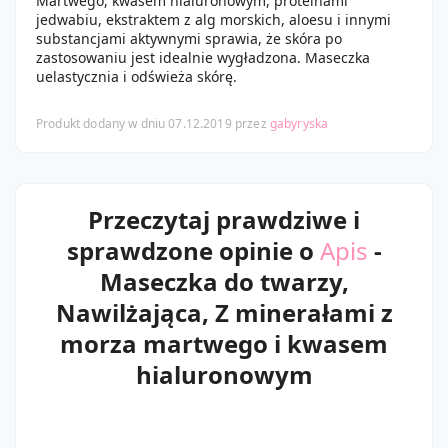
Martwego, kwasem hialuronowym, proteinami
jedwabiu, ekstraktem z alg morskich, aloesu i innymi
substancjami aktywnymi sprawia, że skóra po
zastosowaniu jest idealnie wygładzona. Maseczka
uelastycznia i odświeża skórę.
Produkt dodany w dniu 07.12.2019 przez
gabyryska
Przeczytaj prawdziwe i
sprawdzone opinie o
Apis
-
Maseczka do twarzy,
Nawilżająca, Z minerałami z
morza martwego i kwasem
hialuronowym