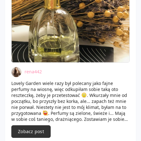
rena442
Lovely Garden wiele razy był polecany jako fajne
perfumy na wiosnę, więc odkupiłam sobie taką oto
reszteczkę, żeby je przetestować
. Wkurzały mnie od
początku, bo przyszły bez korka, ale... zapach też mnie
nie porwał. Niestety nie jest to mój klimat, byłam na to
przygotowana
. Perfumy są zielone, świeże i... Mają
w sobie coś taniego, drażniącego. Zostawiam je sobie
póki co, żeby przetestować latem, ale nie spodziewam
się wielkiej miłości
. No cóż, w perfumowym świecie
Zobacz post
bywa i tak
.