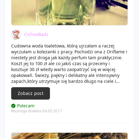
CichooBadz
Cudowna woda toaletowa, którą ujrzałam a raczej
wyczułam u koleżanki z pracy. Pochodzi ona z Oriflame i
niestety jest droga jak każdy perfum tam praktycznie.
Koszt jej to 100 zł ale co jakiś czas są przeceny i
kosztuje 30 zł wtedy warto zaopatrzyć się w więcej
opakowań. Świeży, piękny i delikatny ale intensywny
zapach,który utrzymuje się bardzo długo na ciele i
ubraniach. Idealny na ciepłe lato, którego jeszcze nie
mamy. Na początku zapach wydaje się dość kwaśny ale
Zobacz post
po chwili czuć przyjemne hmm... mleczne ciasteczko tak
bym go porównała. Bardzo ładna buteleczka zgrabna,
Polecam
elegancka i do tego ten cudowny zielony kolorek. Nawet
Recenzja dodana 06.05.2017
samo opakowanie kartonowe jest śliczne. Cudowna
słodycz, którą warto kupić !