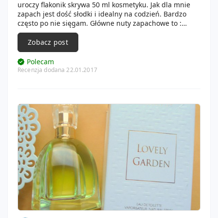
uroczy flakonik skrywa 50 ml kosmetyku. Jak dla mnie
zapach jest dość słodki i idealny na codzień. Bardzo
często po nie sięgam. Główne nuty zapachowe to :
rabarbar, nuty zielone, mleko, waniliowa orchidea.
Musicie mi uwierzyć, że zapach jest naprawdę kobiecy i
Zobacz post
śliczny!
Polecam
Recenzja dodana 22.01.2017