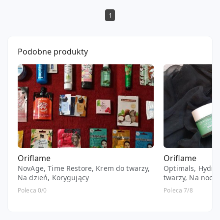
1
Podobne produkty
Oriflame
Oriflame
NovAge, Time Restore, Krem do twarzy,
Optimals, Hydra
Na dzień, Korygujący
twarzy, Na noc, 
mieszana
Poleca 0/0
Poleca 7/8