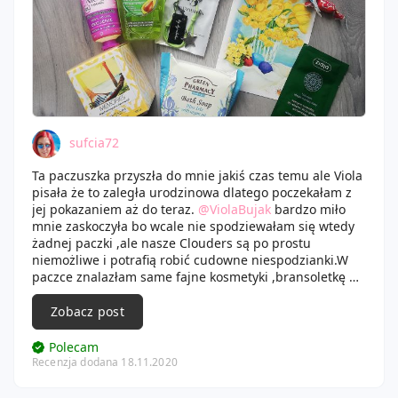
oczywiście są to osobiste odczucia. Jednak myślę że
spodobałby się wielbicielkiom tropikalnych, kobiecych
zapachów. Nuta mleczka kokosowego, kwiat
frangipani... Jeśli ktoś lubi zapachy kojarzące się z
wakacjami, wieczorami na plaży, morskimi klimatami to
warto wypróbować. Aktualnie zapach ciężko dostać ale
na Allegro oraz zagranicznych stronach można
upolować.
sufcia72
Ta paczuszka przyszła do mnie jakiś czas temu ale Viola
pisała że to zaległa urodzinowa dlatego poczekałam z
jej pokazaniem aż do teraz.
@ViolaBujak
bardzo miło
mnie zaskoczyła bo wcale nie spodziewałam się wtedy
żadnej paczki ,ale nasze Clouders są po prostu
niemożliwe i potrafią robić cudowne niespodzianki.W
paczce znalazłam same fajne kosmetyki ,bransoletkę By
dziubeka ,kartkę i nieco słodkości.Oczywiście większość
kosmetyków już zużyłam a perfumik z Oriflame tak
Zobacz post
przypadł mi do gusty że kupiłam jeszcze jeden.Wiola
jeszcze raz dziękuję za cudowną paczuszkę ja dla
Polecam
Ciebie też oczywiście przygotowuję niespodziankę jeśli
Recenzja dodana 18.11.2020
nie poleci przed świętami to wyślę ją po nowym roku.