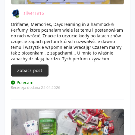
silver1916
Oriflame, Memories, Daydreaming in a hammock🌞
Perfumy, które poznałam wiele lat temu i postanowiłam
do nich wrócić. Znacie to uczucie kiedy po latach znów
czujecie zapach perfum których używałyście dawno
temu i wszystkie wspomnienia wracają? Czasem mamy
tak z piosenkami, z zapachami... U mnie to właśnie
zapachy działają bardzo. Tych perfum używałam
podczas pięknego czasu w moim życiu gdy byłam
szczęśliwa, był wtedy maj, czerwiec, lipiec... Wszystko
Zobacz post
kwitło i ja też. Perfumy pachną tropikalnie, troszkę jak
koktajl z ananasów i kokosów, tak, wyczuwam mleczko
Polecam
kokosowe, egzotyczne kwiaty, gorący letni wieczór. Mam
Recenzja dodana 25.04.2026
przed oczami zachód słońca, plażę, zwiewną sukienkę,
nawet pamiętam że kiedy ich używałam nosiłam często
białą przepiękną sukienkę z kokardą. Byłam 10 lat
młodsza
zapach nie jest bardzo trwały, ma ładny
kartonik i buteleczkę która niczym nie zachwyca, jest
jakby kryształowa, bardzo minimalistyczna. Na górze
zatyczki logo Oriflame. Ale zapach jest naprawdę
piękny. Dla mnie kojarzy się z pięknym czasem,