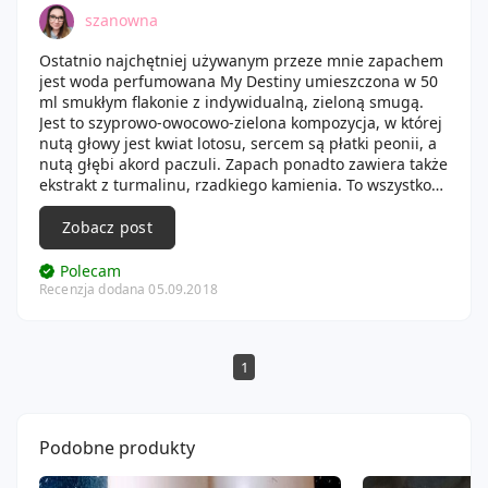
szanowna
Ostatnio najchętniej używanym przeze mnie zapachem
jest woda perfumowana My Destiny umieszczona w 50
ml smukłym flakonie z indywidualną, zieloną smugą.
Jest to szyprowo-owocowo-zielona kompozycja, w której
nutą głowy jest kwiat lotosu, sercem są płatki peonii, a
nutą głębi akord paczuli. Zapach ponadto zawiera także
ekstrakt z turmalinu, rzadkiego kamienia. To wszystko
zamknięto w niezwykłych flakonach - których każdy jest
indywidualnie zdobiony, dzięki czemu na świecie nie
Zobacz post
ma dwóch takich samych. Używając go można poczuć
się bardziej luksusowo, a sam zapach utrzymuje się
Polecam
przez cały dzień.
Recenzja dodana 05.09.2018
1
Podobne produkty