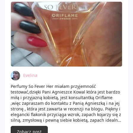
Evelina
Perfumy So Fever Her miałam przyjemność
testować,dzięki Pani Agnieszce Kowal która jest bardzo
miłą i przyjazną kobietą, jest konsultantką Oriflame
,więc zapraszam do kontaktu z Panią Agnieszką i na jej
stronę , która jest zawarta w recenzji na blogu. Piękny i
elegancki flakonik przyciąga wzrok, zapach kojarzy się z
silną, zmysłową i pewną siebie kobietą, zapach idealny
na wieczorną kolację randkę czy imprezę, jak również
na dzień do pracy, zapach typowo jesienno-zimowy i
Zobacz post