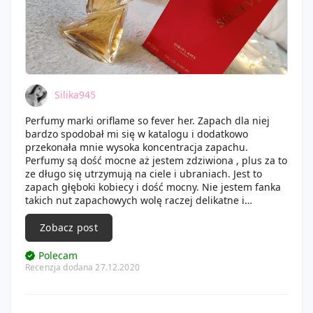
lato przyszedł na nowo jego czas. Perfum bardzo
dobrze utrzymuje swój słodki zapach na skórze.
Serum do stóp Feet Up Advanced - moje jedne
trampki tak mnie obtarły, że na małych palcach
powstały mi blazy, zaczęłam używać tego serum i
zaczęły zanikać, serum jest super, stosuję je również na
pięty, które są szorstkie. Serum sprawia na prawdę
Silika945
cuda, moje stopy stały się miękkie, blazy z nich zniknęły,
bardzo dobry produkt z Oriflame.
Perfumy marki oriflame so fever her. Zapach dla niej
bardzo spodobał mi się w katalogu i dodatkowo
Ja nominuję
@paoleandra
,
@dreams1919
,
@tulipanna
przekonała mnie wysoka koncentracja zapachu.
oraz
@Fixation
. Do dzieła dziewczyny!
Perfumy są dość mocne aż jestem zdziwiona , plus za to
ze długo się utrzymują na ciele i ubraniach. Jest to
zapach głęboki kobiecy i dość mocny. Nie jestem fanka
takich nut zapachowych wolę raczej delikatne i
kwiatowe ale ten ma coś w sobie szczególnie pasuje mi
do pory zimowej. Fiolka ładna jakby zakręcona super to
Zobacz post
wygląda ❤
Polecam
Recenzja dodana 27.12.2020