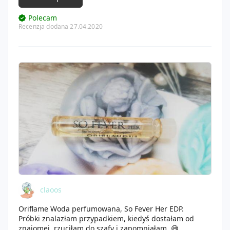
kosmetyczce.
Polecam
Recenzja dodana 27.04.2020
claoos
Oriflame Woda perfumowana, So Fever Her EDP.
Próbki znalazłam przypadkiem, kiedyś dostałam od
znajomej, rzuciłam do szafy i zapomniałam. 😅