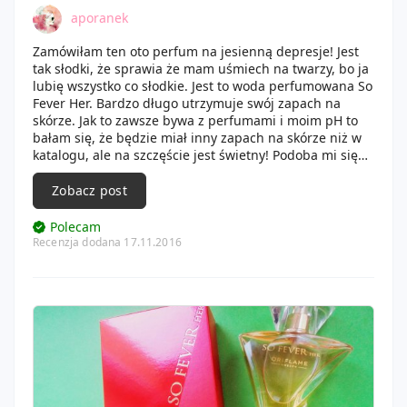
aporanek
Zamówiłam ten oto perfum na jesienną depresje! Jest
tak słodki, że sprawia że mam uśmiech na twarzy, bo ja
lubię wszystko co słodkie. Jest to woda perfumowana So
Fever Her. Bardzo długo utrzymuje swój zapach na
skórze. Jak to zawsze bywa z perfumami i moim pH to
bałam się, że będzie miał inny zapach na skórze niż w
katalogu, ale na szczęście jest świetny! Podoba mi się
również jego kształt. Na pewno do niego będę wracać!
Zobacz post
Polecam
Recenzja dodana 17.11.2016