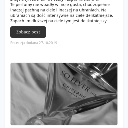
Te perfumy nie wpadły w moje gusta, choć zupełnie
inaczej pachną na ciele i inaczej na ubraniach. Na
ubraniach są dość intensywne na ciele delikatniejsze.
Zapach im dłuższej na ciele tym jest delikatniejszy.
Trwały ale nie w moim stylu. Takie zapachy lubi moje
mama.
Zobacz post
Recenzja dodana 27.10.2019