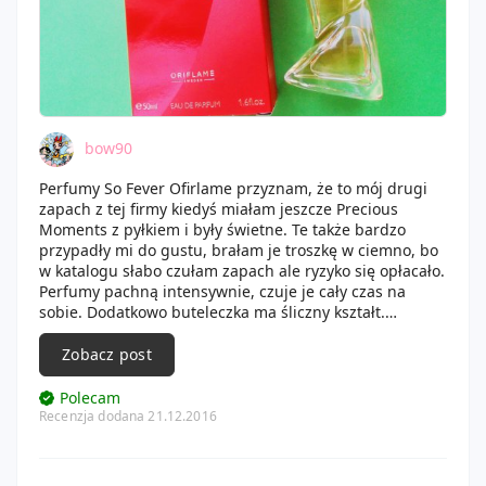
bow90
Perfumy So Fever Ofirlame przyznam, że to mój drugi
zapach z tej firmy kiedyś miałam jeszcze Precious
Moments z pyłkiem i były świetne. Te także bardzo
przypadły mi do gustu, brałam je troszkę w ciemno, bo
w katalogu słabo czułam zapach ale ryzyko się opłacało.
Perfumy pachną intensywnie, czuje je cały czas na
sobie. Dodatkowo buteleczka ma śliczny kształt.
Kosztowały w ostatnim katalogu 40 zł, jak na niską półkę
to perfumy są po prostu świetne.
Zobacz post
Polecam
Recenzja dodana 21.12.2016