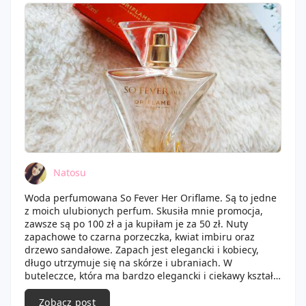
Natosu
Woda perfumowana So Fever Her Oriflame. Są to jedne
z moich ulubionych perfum. Skusiła mnie promocja,
zawsze są po 100 zł a ja kupiłam je za 50 zł. Nuty
zapachowe to czarna porzeczka, kwiat imbiru oraz
drzewo sandałowe. Zapach jest elegancki i kobiecy,
długo utrzymuje się na skórze i ubraniach. W
buteleczce, która ma bardzo elegancki i ciekawy kształt
mieści się 50 ml produktu. Będzie to mój ulubieniec,
który na pewno jeszcze nie raz zagości w mojej
Zobacz post