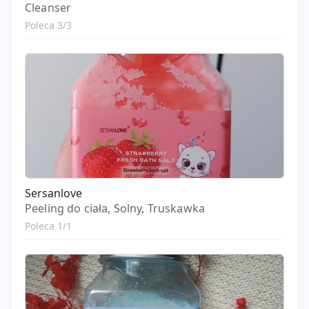
Cleanser
Poleca 3/3
Sersanlove
Peeling do ciała, Solny, Truskawka
Poleca 1/1