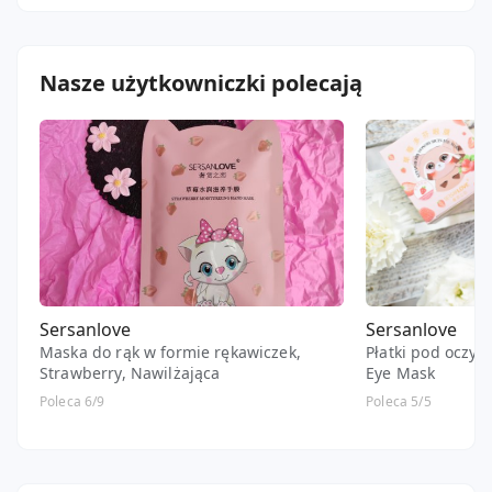
ania173
Reina
Nasze użytkowniczki polecają
Sersanlove
Sersanlove
Maska do rąk w formie rękawiczek,
Płatki pod oczy,
Strawberry, Nawilżająca
Eye Mask
Poleca 6/9
Poleca 5/5