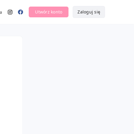
Utwórz konto
Zaloguj się
a