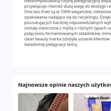
nieskomplikowaną rutynę pielęgnacyjną dopa
przywiązuje również dużą wagę do ekologii i e
One.two.free! są w 100% wegańskie, nietest
opakowania nadające się do recyklingu. Dzię
poszukujących bardziej odpowiedzialnych wy
zostały stworzone z myślą o różnych typach ce
połączeniu fermentowanych składników, minim
clean beauty marka zdobyła uznanie klientów p
świadomej pielęgnacji skóry.
Najnowsze opinie naszych użytko