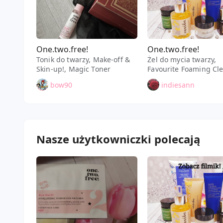
One.two.free!
One.two.free!
Tonik do twarzy, Make-off &
Żel do mycia twarzy,
Skin-up!, Magic Toner
Favourite Foaming Cl
bow90
indiesann
Nasze użytkowniczki polecają