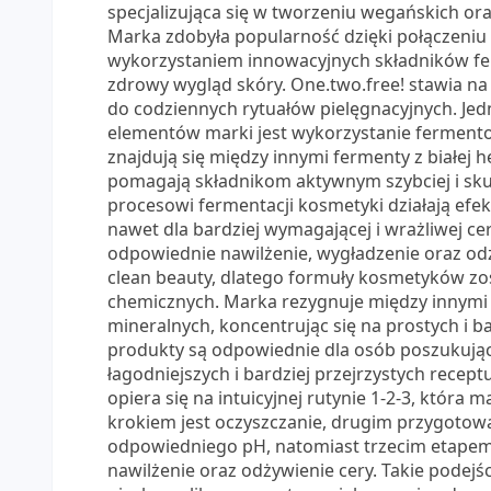
specjalizująca się w tworzeniu wegańskich ora
Marka zdobyła popularność dzięki połączeniu 
wykorzystaniem innowacyjnych składników fer
zdrowy wygląd skóry. One.two.free! stawia na
do codziennych rytuałów pielęgnacyjnych. Jed
elementów marki jest wykorzystanie ferment
znajdują się między innymi fermenty z białej h
pomagają składnikom aktywnym szybciej i skut
procesowi fermentacji kosmetyki działają efek
nawet dla bardziej wymagającej i wrażliwej c
odpowiednie nawilżenie, wygładzenie oraz odżyw
clean beauty, dlatego formuły kosmetyków zo
chemicznych. Marka rezygnuje między innymi z
mineralnych, koncentrując się na prostych i 
produkty są odpowiednie dla osób poszukując
łagodniejszych i bardziej przejrzystych rece
opiera się na intuicyjnej rutynie 1-2-3, która
krokiem jest oczyszczanie, drugim przygotow
odpowiedniego pH, natomiast trzecim etapem 
nawilżenie oraz odżywienie cery. Takie podejś