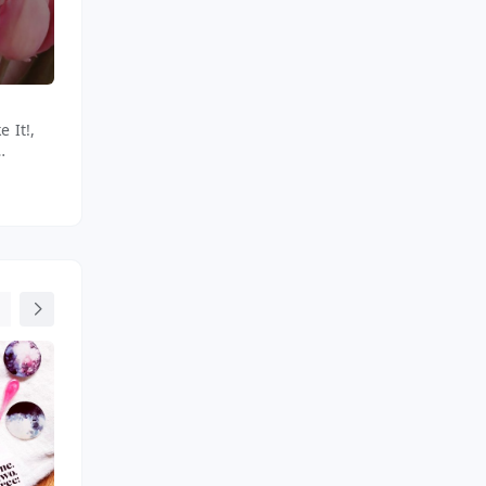
One.two.free!
One.two.free!
e It!,
Maseczka do twarzy w płacie,
Krem do twarzy, Overn
Nawilżająca, I like the skin
Glow Cream, Sweet dr
I'm in!
Na noc
mysia302
gilgotka