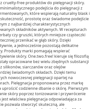
z cruelty-free produktów do pielęgnacji skóry.
minimalistycznego podejścia do pielęgnacji z
mentowanych, które wspierają naturalny blask i
 skuteczność, prostotę oraz świadome podejście
nym z najbardziej charakterystycznych
owanych składników aktywnych. W recepturach
erbaty czy gruszki, których mniejsze cząsteczki
eczniej przenikać w głąb skóry. Dzięki
tywnie, a jednocześnie pozostają delikatne
ery. Produkty marki pomagają wspierać
ienie skóry. One.two.free! kieruje się filozofią
stały opracowane bez wielu zbędnych substancji
 silikonów, siarczanów oraz olejów
bardziej świadomych składach. Dzięki temu
ych nowoczesnej pielęgnacji opartej na
pturach. Pielęgnacja proponowana przez markę
 ma uprościć codzienne dbanie o skórę. Pierwszym
anie skóry poprzez tonizowanie i przywrócenie
jest właściwa pielęgnacja odpowiadająca za
cie pozwala stworzyć skuteczną, ale