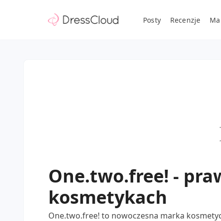
Posty
Recenzje
Ma
One.two.free! - pra
kosmetykach
One.two.free! to nowoczesna marka kosmetycz