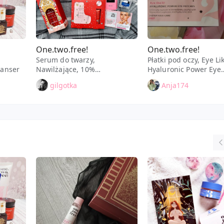
One.two.free!
One.two.free!
Serum do twarzy,
Płatki pod oczy, Eye Lik
eanser
Nawilżające, 10%
Hyaluronic Power Eye
Niacinamide Perfecting
Patches, Nawilżające
gilgotka
Anja174
Serum