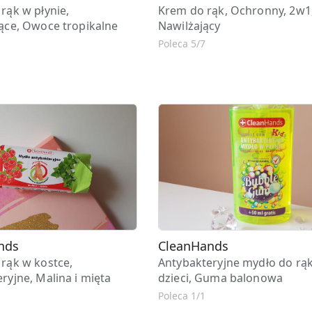
rąk w płynie,
Krem do rąk, Ochronny, 2w1
ące, Owoce tropikalne
Nawilżający
Poleca 5/7
nds
CleanHands
rąk w kostce,
Antybakteryjne mydło do rąk
ryjne, Malina i mięta
dzieci, Guma balonowa
Poleca 1/1