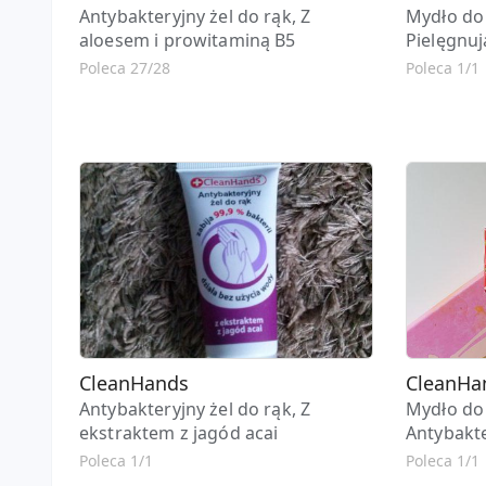
Antybakteryjny żel do rąk, Z
Mydło do 
aloesem i prowitaminą B5
Pielęgnuj
Poleca 27/28
Poleca 1/1
CleanHands
CleanHa
Antybakteryjny żel do rąk, Z
Mydło do 
ekstraktem z jagód acai
Antybakte
Poleca 1/1
Poleca 1/1