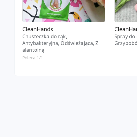
CleanHands
CleanHa
Chusteczka do rąk,
Spray do 
Antybakteryjna, Odświeżająca, Z
Grzybobó
alantoiną
Poleca 1/1