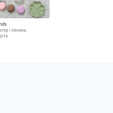
nds
stóp i obuwia,
jczy