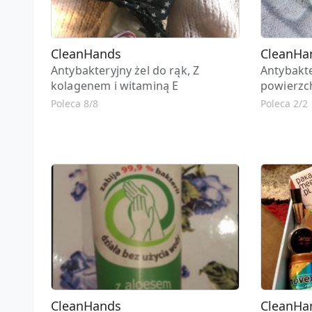
CleanHands
CleanHa
Antybakteryjny żel do rąk, Z
Antybakte
kolagenem i witaminą E
powierzch
Poleca 8/8
Poleca 2/2
CleanHands
CleanHa