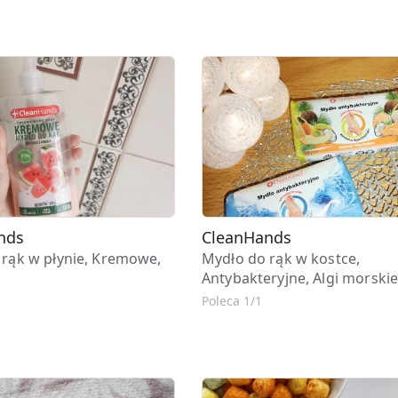
nds
CleanHands
 rąk w płynie, Kremowe,
Mydło do rąk w kostce,
Antybakteryjne, Algi morski
Poleca 1/1