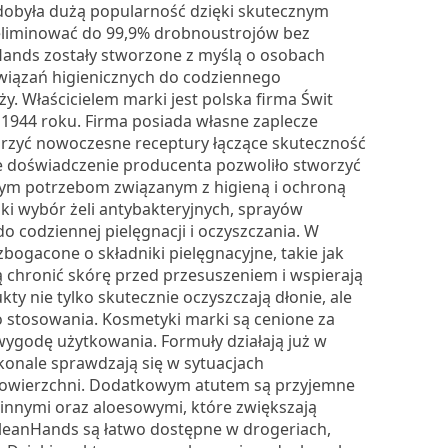
zdobyła dużą popularność dzięki skutecznym
eliminować do 99,9% drobnoustrojów bez
ands zostały stworzone z myślą o osobach
wiązań higienicznych do codziennego
. Właścicielem marki jest polska firma Świt
1944 roku. Firma posiada własne zaplecze
zyć nowoczesne receptury łączące skuteczność
ie doświadczenie producenta pozwoliło stworzyć
ym potrzebom związanym z higieną i ochroną
ki wybór żeli antybakteryjnych, sprayów
 codziennej pielęgnacji i oczyszczania. W
zbogacone o składniki pielęgnacyjne, takie jak
ą chronić skórę przed przesuszeniem i wspierają
ty nie tylko skutecznie oczyszczają dłonie, ale
o stosowania. Kosmetyki marki są cenione za
 wygodę użytkowania. Formuły działają już w
konale sprawdzają się w sytuacjach
 powierzchni. Dodatkowym atutem są przyjemne
innymi oraz aloesowymi, które zwiększają
leanHands są łatwo dostępne w drogeriach,