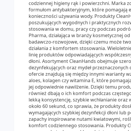
codziennej higieny rąk i powierzchni. Marka 
formułom antybakteryjnym, które pomagają 
konieczności używania wody. Produkty CleanH
poszukujących wygodnych i praktycznych roz
stosowania w domu, pracy czy podczas podróży
Pharma, działająca w branży kosmetycznej od 
badawczo-rozwojowe, dzięki czemu może twor
działania z komfortem stosowania. Wieloletn
linię produktów odpowiadających współczesn
dłoni. Asortyment CleanHands obejmuje szero
dezynfekujących oraz mydeł przeznaczonych do
ofercie znajdują się między innymi warianty w
aloes, kolagen czy witamina E, które pomagaj
jej odpowiednie nawilżenie. Dzięki temu produk
również dbają o ich komfort podczas częsteg
lekką konsystencję, szybkie wchłanianie oraz
około 60 sekund, co sprawia, że produkty dos
wymagających szybkiej dezynfekcji dłoni lub
zapachy inspirowane nutami kwiatowymi, rośl
komfort codziennego stosowania. Produkty C