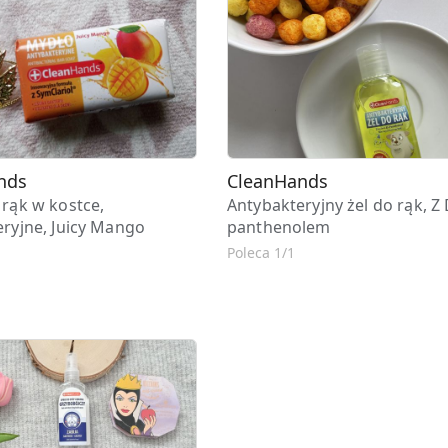
nds
CleanHands
rąk w kostce,
Antybakteryjny żel do rąk, Z 
ryjne, Juicy Mango
panthenolem
Poleca 1/1