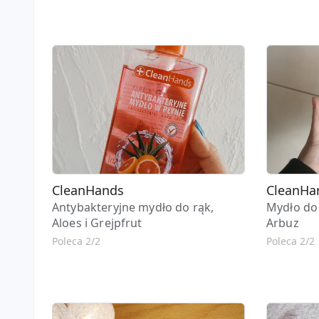
CleanHands
CleanHa
Antybakteryjne mydło do rąk,
Mydło do
Aloes i Grejpfrut
Arbuz
Poleca 2/2
Poleca 2/2