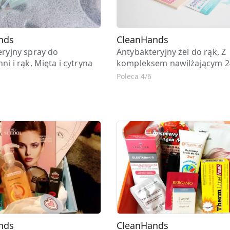
nds
CleanHands
ryjny spray do
Antybakteryjny żel do rąk, Z
ni i rąk, Mięta i cytryna
kompleksem nawilżającym 
Poleca 4/6
nds
CleanHands