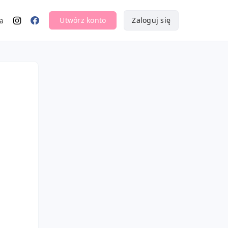
Utwórz konto
Zaloguj się
a