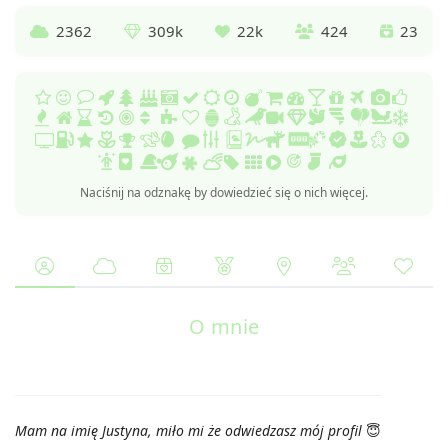
2362
309k
22k
424
23
Naciśnij na odznakę by dowiedzieć się o nich więcej.
O mnie
Mam na imię Justyna, miło mi że odwiedzasz mój profil
😇