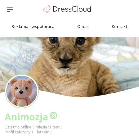
Reklama i współpraca
O nas
Kontakt
Animozja
Ostatnio online 3 miesiące temu
Profil założony 11 lat temu