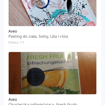
Aveo
Peeling do ciała, Solny, Lilia i róża
Poleca 1/1
Aveo
Chusteczka odświeżająca, Fresh Fruits,