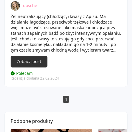
gosche
Żel neutralizujący (chłodzący) kwasy z Apisu. Ma
działanie łagodzące, przeciwobrzękowe i chłodzące
więc może być stosowane jako maska łagodząca przy
stanach zapalnych bądź po zbyt intensywnym opalaniu.
Jeśli chodzi o kwasy to stosuję go gdy chce przerwać
działanie kosmetyku, nakładam go na 1-2 minuty i po
tym czasie zmywam chłodną wodą i wycieram twarz
jednorazowym ręcznikiem. Efekt chłodzenia jest bardzo
przyjemny, w szczególności gdy stosujemy żel latem.
Zobacz post
Polecam
Recenzja dodana 22.02.2024
1
Podobne produkty