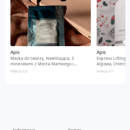
Apis
Apis
Maska do twarzy, Nawilżająca, Z
Express Lifting,
minerałami z Morza Martwego i
Algowa, Intensy
kwasem hialuronowym, Dodaje skórze
kompleksem Ten
Poleca 1/2
Poleca 1/1
blasku