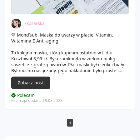
kkosarska
💚 Mond’sub. Maska do twarzy w płacie, Vitamin.
Witamina E Anti-aging.
To kolejna maska, którą kupiłam ostatnio w Lidlu.
Kosztował 3,99 zł. Była zamknięta w zielono-białej
saszetce z grafiką owoców. Płat maski był cienki i biały.
Był mocno nasączony, jego nakładanie było proste i
szybkie. Otwory były dobrze wycięte, maska trzymała
się buzi i nie zsuwała. Relaks z tą
Zobacz post
maską należał do przyjemnych. Skóra po tej masce była
lekko napięta, gładka i odżywiona. Nie pojawiły się u
Polecam
mnie żadne efekty niepożadane. Jak najbardziej ta
Recenzja dodana 19.08.2023
maska się u mnie sprawdziła.
1