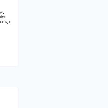
owy
pięt.
sencją.
jedną
ownie,