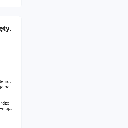
ęty,
 temu.
ją na
ardzo
zymając
lżona.