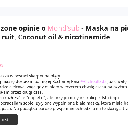
dzone opinie o
Mond'sub
- Maska na pi
ruit, Coconut oil & nicotinamide
95
ska w postaci skarpet na pięty.
ą maskę dostałam od mojej Kochanej Kasi
@CichooBadz
już chwilę
ardzo ciekawa, więc gdy miałam wieczorem chwilę czasu nałożyłam 
małam przez długi czas.
ło rozłożyć te "napiętki", ale przy pomocy instrukcji z tyłu tego
poradziłam sobie. Były one wypełnione białą maską, która miała b
apach. Na początku bardzo przyjemnie ochłodzilo mi to skórę, a tr
ło 15 min, skóra na piętach stała się przyjemnie zmiękczona i nawi
e warto po nią sięgnąć.
 post