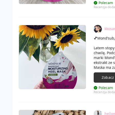
Polecam
Recenzja doda
kkosa
💕Mond’sub, 
Latem stopy
chwilę. Pod
marki Mond’
ekstrakt ze
Maska ma za 
przyjemną d
jednorazowe
Zobacz
udało mi się
maski przyt
Polecam
producent. S
Recenzja doda
najbardziej
hello