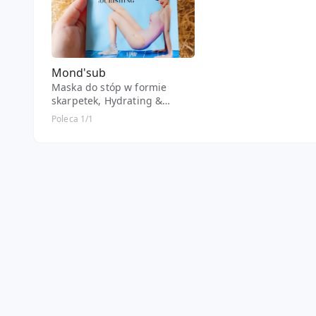
Mond'sub
Maska do stóp w formie
skarpetek, Hydrating &
Nourishing Foot Mask,
Poleca 1/1
Nawilżająca i odżywcza, Z
kompleksem oleju
arganowego, kokosa i
niacynamidu