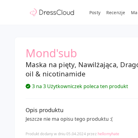
Posty
Recenzje
Ma
Mond'sub
Maska na pięty, Nawilżająca, Drag
oil & nicotinamide
3 na 3 Użytkowniczek poleca ten produkt
Opis produktu
Jeszcze nie ma opisu tego produktu :(
Produkt dodany w dniu 05.04.2024 przez
hellomyhate