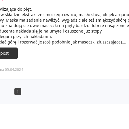
ilżająca do pięt.
 w składzie ekstrakt ze smoczego owocu, masło shea, olejek argan
y. Maska ma zadanie nawilżyć, wygładzić ale też zmiękczyć skórę 
u znajdują się dwie maseczki na pięty bardzo dobrze nasączone e
ucenta nakłada się je na umyte i osuszone już stopy.
olegam przy ich nakładaniu.
iąć górę i rozerwać je (coś podobnie jak maseczki złuszczające).
żyłam za dużo siły i rozerwałam całą maseczkę. Udało mi się aż z 
ogarnąć. Mam jeszcze jedną parę w zapasie i będę próbowała pon
 post
ekawa jestem całego efektu tej maseczki.
na 05.04.2024
1