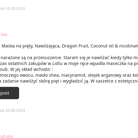
na 10.09.2024
rska
Maska na pięty, Nawilżająca, Dragon Fruit, Coconut oil & nicotin
 narażone są na przesuszenie. Staram się je nawilżać kiedy tylko 
czas ostatnich zakupów w Lidlu w moje ręce wpadła maseczka na pi
sub. W jej skład wchodzi :
 smoczego owocu, masło shea, niacynamid, olejek arganowy oraz ko
zadanie nawilżyć skórę pięt i wygładzić ją. W saszetce z estetyczn
la oka grafiką mamy dwie sztuki maski , która służy nam do
go użycia. Maski są doskonale wypełnione białym kremem. Bez p
 post
 je założyć na pięty po uprzednim odcięciu i otwarciu. Około 25 mi
rzymałam na stopach po czym obficie zmyłam wodą tak jak zalecił
kóra pięt po osuszeniu ręcznikiem była zmiękczona i nawilżona. Ja
na 26.08.2024
 polecam.
myhate