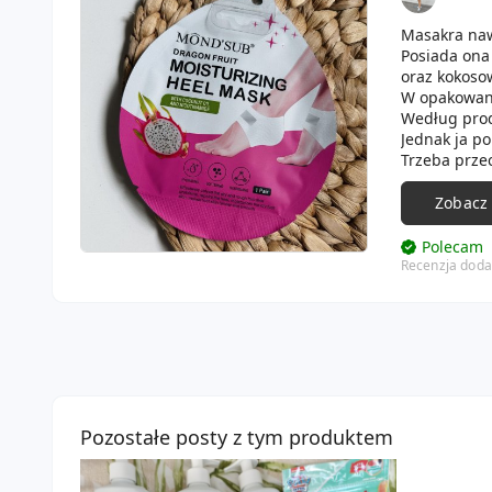
Masakra naw
Posiada ona
oraz kokosow
W opakowani
Według prod
Jednak ja p
Trzeba przec
Oczywiście u
prawidłowo 
Zobacz
bo bardzo ci
Polecam
Recenzja doda
Pozostałe posty z tym produktem