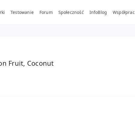
rki
Testowanie
Forum
Społeczność
InfoBlog
Współprac
on Fruit, Coconut