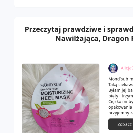
Przeczytaj prawdziwe i spraw
Nawilżająca, Dragon F
Alicja
Mond'sub ma
Taką ciekaw
Byłam jej b
pięty i trzy
Ciężko mi by
opakowania 
przyjemny z
ją przez oko
Zdecydowani
Zobacz