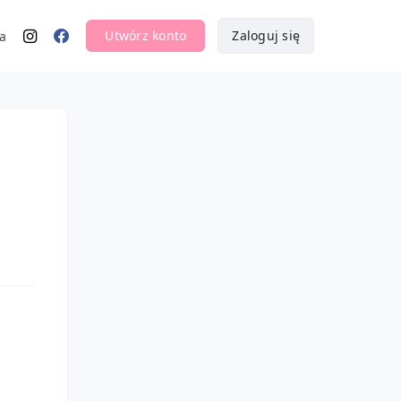
Utwórz konto
Zaloguj się
a