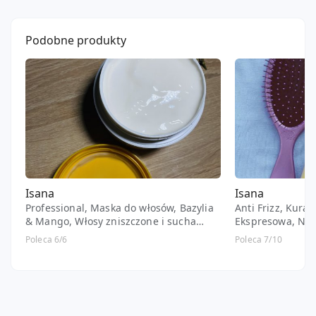
Podobne produkty
Isana
Isana
Professional, Maska do włosów, Bazylia
Anti Frizz, Kura
& Mango, Włosy zniszczone i sucha
Ekspresowa, Naw
skóra głowy
arganowym, baba
Poleca 6/6
Poleca 7/10
moreli