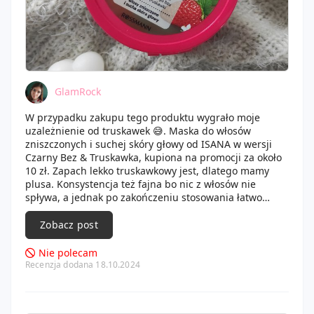
GlamRock
W przypadku zakupu tego produktu wygrało moje
uzależnienie od truskawek 😅. Maska do włosów
zniszczonych i suchej skóry głowy od ISANA w wersji
Czarny Bez & Truskawka, kupiona na promocji za około
10 zł. Zapach lekko truskawkowy jest, dlatego mamy
plusa. Konsystencja też fajna bo nic z włosów nie
spływa, a jednak po zakończeniu stosowania łatwo
produkt zmyć. Jednak działanie produktu to niestety
porażka. Włosy nawet po podwójnym myciu były tłuste.
Zobacz post
Mocno klapnięte, a ich stylizacja wręcz nie możliwa. Do
tego skóra głowy mocno swędziała jeszcze kilka dni po
Nie polecam
użyciu.
Recenzja dodana 18.10.2024