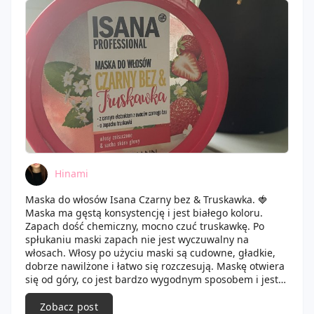
Hinami
Maska do włosów Isana Czarny bez & Truskawka. 🍓
Maska ma gęstą konsystencję i jest białego koloru.
Zapach dość chemiczny, mocno czuć truskawkę. Po
spłukaniu maski zapach nie jest wyczuwalny na
włosach. Włosy po użyciu maski są cudowne, gładkie,
dobrze nawilżone i łatwo się rozczesują. Maskę otwiera
się od góry, co jest bardzo wygodnym sposobem i jest
zamykana na zatrzask. Wystarczy mała ilość by pokryć
nią włosy. Często stosuje ją w myciu OMO jako ostatni
Zobacz post