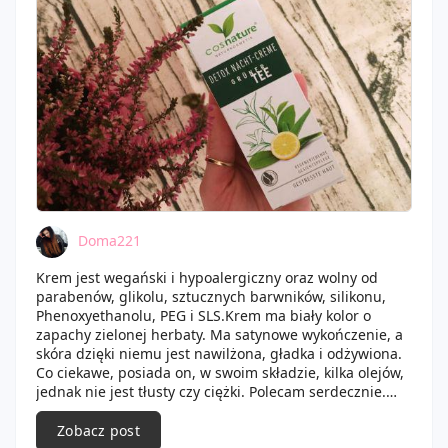
Marseillais.
Kolejny super zapach, niestety mnie one trochę
przesuszają skórę...
❄️ Intensywny zabieg w czterech krokach,
przebarwienia, Tołpa.
Ten produkt najbardziej mnie zaciekawi. 👍
❄️ Colorista Hair Makeup, L'oreal.
Przepraszam ale takie produkty nie powinny znajdować
się w takich boxach. Kolejny bezużyteczny produkt dla
mnie...
Doma221
❄️ Maseczka z koenzymem Q10 aktywująca komórki
Krem jest wegański i hypoalergiczny oraz wolny od
skóry, Luvos heilerde.
parabenów, glikolu, sztucznych barwników, silikonu,
Phenoxyethanolu, PEG i SLS.Krem ma biały kolor o
❄️ Krem do ciała All Over Rescue Body Balm Barnängen.
zapachy zielonej herbaty. Ma satynowe wykończenie, a
Otrzymaliśmy miniaturkę w poręcznym opakowaniu,
skóra dzięki niemu jest nawilżona, gładka i odżywiona.
który wylądował w mojej torebce. 😉
Co ciekawe, posiada on, w swoim składzie, kilka olejów,
jednak nie jest tłusty czy ciężki. Polecam serdecznie.
Co myślicie o zawartości? Mnie ona nie do końca
Dobranoc wszystkim.
zachwyciła ale wiadomo nie zawsze każdemu można
Zobacz post
dogodzić.