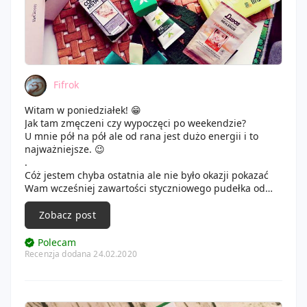
Fifrok
Witam w poniedziałek! 😁
Jak tam zmęczeni czy wypoczęci po weekendzie?
U mnie pół na pół ale od rana jest dużo energii i to
najważniejsze. 😉
.
Cóż jestem chyba ostatnia ale nie było okazji pokazać
Wam wcześniej zawartości styczniowego pudełka od
Beglossy.
Zobacz post
❄️ Naturalny krem Detox na noc z zieloną herbatą,
Cosnature.
Polecam
Miałam wersję na dzień i nie do końca moja buzia się z
Recenzja dodana 24.02.2020
nim polubiła. Jak jest z tym? Potrzebuję więcej czasu by
to sprawdzić. 😉
❄️ Żel pod prysznic Mandarynka i Limonka, Le Petit