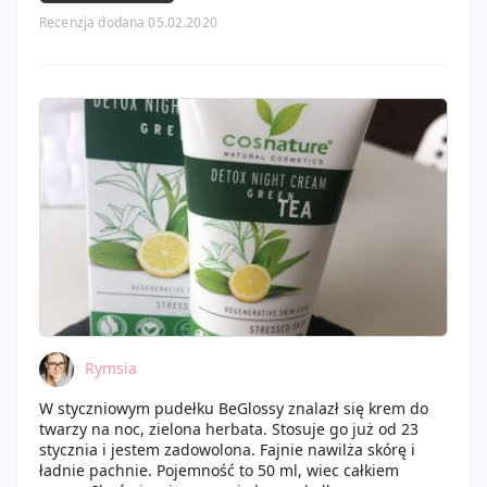
Póki co czekam na ostatnie pudełko, bo skończył mi się
Recenzja dodana 05.02.2020
pakiet... I tak się zastanawiam czy warto zakupić
kolejny. A Wy jakie pudełka subskrybujecie?
Rymsia
W styczniowym pudełku BeGlossy znalazł się krem do
twarzy na noc, zielona herbata. Stosuje go już od 23
stycznia i jestem zadowolona. Fajnie nawilża skórę i
ładnie pachnie. Pojemność to 50 ml, wiec całkiem