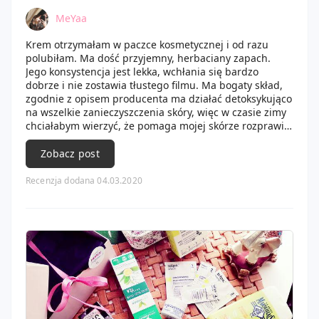
MeYaa
Krem otrzymałam w paczce kosmetycznej i od razu
polubiłam. Ma dość przyjemny, herbaciany zapach.
Jego konsystencja jest lekka, wchłania się bardzo
dobrze i nie zostawia tłustego filmu. Ma bogaty skład,
zgodnie z opisem producenta ma działać detoksykująco
na wszelkie zanieczyszczenia skóry, więc w czasie zimy
chciałabym wierzyć, że pomaga mojej skórze rozprawić
się ze smogiem. Poręczne opakowanie tuba sprawia, że
krem łatwo wykorzystać do końca, a przy tym jest na
Zobacz post
tyle niewielkie, że można zabrać go do podróżnej
kosmetyczki. Używam go każdego wieczoru i świetnie
Recenzja dodana 04.03.2020
sprawdza się jako codzienny krem. Nie zauważyłam
spektakularnych efektów przeciwzmarszczkowych, ale
jeśli szukacie kremu do codziennego stosowania, który
dobrze nawilży i po którym skóra jest miękka mogę go
polecić.