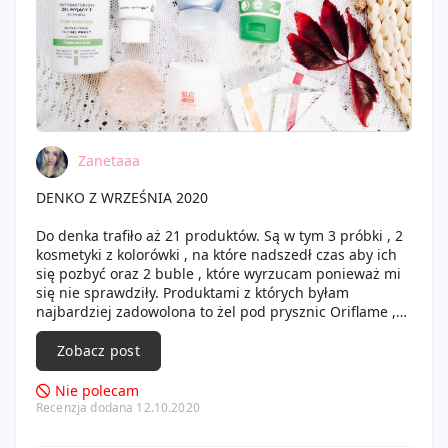
Zanetaaa
DENKO Z WRZEŚNIA 2020
Do denka trafiło aż 21 produktów. Są w tym 3 próbki , 2
kosmetyki z kolorówki , na które nadszedł czas aby ich
się pozbyć oraz 2 buble , które wyrzucam ponieważ mi
się nie sprawdziły. Produktami z których byłam
najbardziej zadowolona to żel pod prysznic Oriflame ,
do którego na pewno wrócę, balsam z Avon , płyn do
kąpieli o zapachu czekolady z czerwoną porzeczką,
Zobacz post
spray do włosów z Avon. Buble miesiąca to dwa kremy
do twarzy z firmy Tołpa oraz Cosnature. Pozostałe
Nie polecam
produkty były też w porządku.
Recenzja dodana 12.10.2020
CIAŁO: