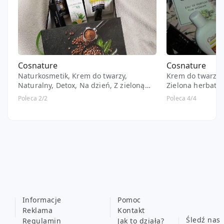
Cosnature
Cosnature
Naturkosmetik, Krem do twarzy,
Krem do twarzy, 
Naturalny, Detox, Na dzień, Z zieloną
Zielona herbata
herbatą
Poleca 2/2
Poleca 4/4
Informacje
Pomoc
Reklama
Kontakt
Śledź nas
Regulamin
Jak to działa?