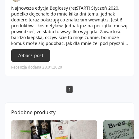
Najnowsza edycja Beglossy (re)START! Styczeń 2020,
pudełko dojechało do mnie kilka dni temu, jednak
dopiero teraz pokazuję co znalazłam wewnątrz. Jest 6
produktów - kosmetyków. Jednak już na początku muszę
powiedzieć, że słabo to wszystko wygląda. Zawartośc
bardzo kiepska, oczywiście to moje zdanie, bo może
komuś może się podobać. Jak dla mnie żel pod prysznic,
darba do włosów czy saszetka z maską to marne
ochłapy.
Zobacz post
W boxie był:
Cosnature naturalny krem Detos na noc
Recenzja dodana 28.01.2020
Le Petit Marseillais żel pod prysznic Mandarynka i
Limonka
Tołpa Estetic intensywny zabieg. U mnie lagodzący
1
zaczerwienienia
Loreal Colorista, gliterrowa farba do włosów
Luvos, maseczka z koenzymem Q10
Barnangen, krem do ciała
Podobne produkty
Jak lubię żel tej marki czy tołpę , tak nie jestem
zadowlona. Anulowałam suba, na dodatek podniesli
cenę pudelka o 10 złotych....