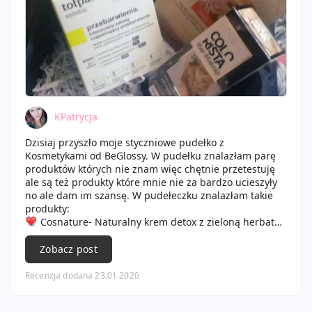
KPatrycja
Dzisiaj przyszło moje styczniowe pudełko z
Kosmetykami od BeGlossy. W pudełku znalazłam parę
produktów których nie znam więc chętnie przetestuję
ale są też produkty które mnie nie za bardzo ucieszyły
no ale dam im szansę. W pudełeczku znalazłam takie
produkty:
Cosnature- Naturalny krem detox z zieloną herbatą
firmę już znam i liczę że ten produkt też będzie
strzałem w dziesiątkę a z racji że kremów mam pełno to
Zobacz post
poczeka w kolejce aż przyjdzie na niego czas,
Opakowanie to tubka o poj 50ml więc wystarczy na
Recenzja dodana 23.01.2020
dłuższy czas a kremy typu detox bardzo lubię więc
pewnie będę z chęcią z niego kożystać.