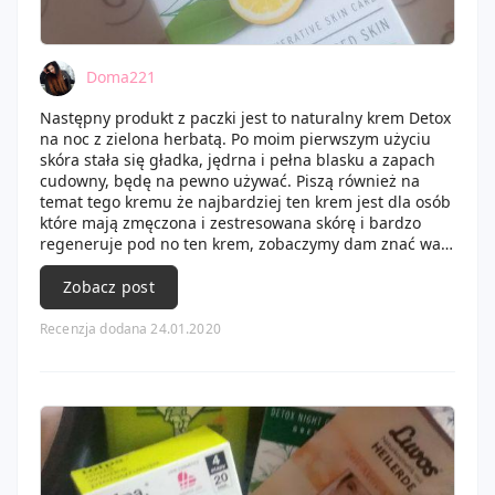
Doma221
Następny produkt z paczki jest to naturalny krem Detox
na noc z zielona herbatą. Po moim pierwszym użyciu
skóra stała się gładka, jędrna i pełna blasku a zapach
cudowny, będę na pewno używać. Piszą również na
temat tego kremu że najbardziej ten krem jest dla osób
które mają zmęczona i zestresowana skórę i bardzo
regeneruje pod no ten krem, zobaczymy dam znać wam
co o nim sądzę.
Zobacz post
Recenzja dodana 24.01.2020