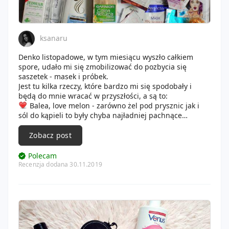
ksanaru
Denko listopadowe, w tym miesiącu wyszło całkiem
spore, udało mi się zmobilizować do pozbycia się
saszetek - masek i próbek.
Jest tu kilka rzeczy, które bardzo mi się spodobały i
będą do mnie wracać w przyszłości, a są to:
Balea, love melon - zarówno żel pod prysznic jak i
sól do kąpieli to były chyba najładniej pachnące
kosmetyki arbuzowe na jakie trafiła. Świetne umilacze,
nie wysuszały skóry.
Zobacz post
Garnier, aloesowa maska do włosów - moje włosy
Polecam
właściwie ją piły, więc jest w niej coś czego potrzebują.
Recenzja dodana 30.11.2019
jestem ciekawa jak wypadną u mnie inne warianty tej
maski, bo je tez mam w planach sprawdzić.
Dushka, krem do ciała - zakochałam się w tym
kosmetyku - idealna konsystencja, świetny zapach,
niesamowita wydajność. Myślę, ze po zużyciu moich