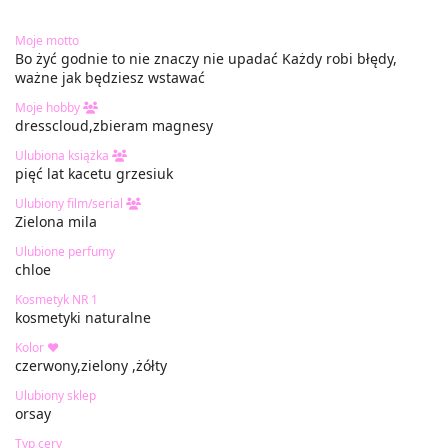
Moje motto
Bo żyć godnie to nie znaczy nie upadać Każdy robi błędy,
ważne jak będziesz wstawać
Moje hobby
dresscloud,zbieram magnesy
Ulubiona książka
pięć lat kacetu grzesiuk
Ulubiony film/serial
Zielona mila
Ulubione perfumy
chloe
Kosmetyk NR 1
kosmetyki naturalne
Kolor ❤
czerwony,zielony ,żółty
Ulubiony sklep
orsay
Typ cery