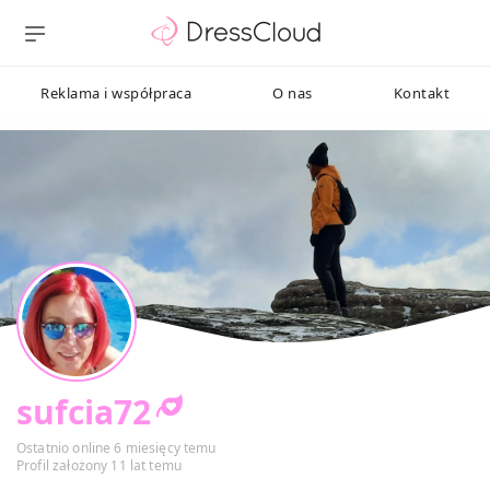
Reklama i współpraca
O nas
Kontakt
sufcia72
Ostatnio online 6 miesięcy temu
Profil założony 11 lat temu