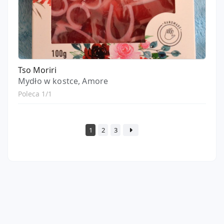
Tso Moriri
Mydło w kostce, Amore
Poleca 1/1
1
2
3