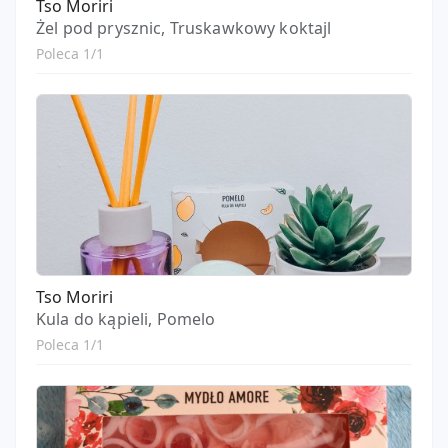
Tso Moriri
Żel pod prysznic, Truskawkowy koktajl
Poleca 1/1
Tso Moriri
Kula do kąpieli, Pomelo
Poleca 1/1