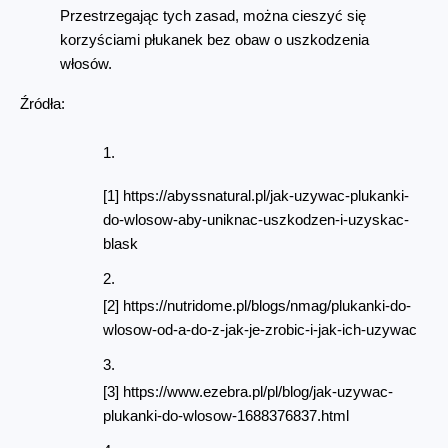
Przestrzegając tych zasad, można cieszyć się 
korzyściami płukanek bez obaw o uszkodzenia 
włosów.
Źródła:
[1] https://abyssnatural.pl/jak-uzywac-plukanki-
do-wlosow-aby-uniknac-uszkodzen-i-uzyskac-
blask
[2] https://nutridome.pl/blogs/nmag/plukanki-do-
wlosow-od-a-do-z-jak-je-zrobic-i-jak-ich-uzywac
[3] https://www.ezebra.pl/pl/blog/jak-uzywac-
plukanki-do-wlosow-1688376837.html