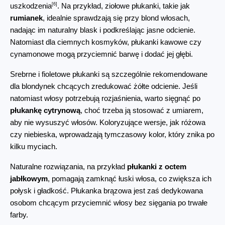
[6]
uszkodzenia
. Na przykład, ziołowe płukanki, takie jak 
rumianek
, idealnie sprawdzają się przy blond włosach, 
nadając im naturalny blask i podkreślając jasne odcienie. 
Natomiast dla ciemnych kosmyków, płukanki kawowe czy 
cynamonowe mogą przyciemnić barwę i dodać jej głębi.
Srebrne i fioletowe płukanki są szczególnie rekomendowane 
dla blondynek chcących zredukować żółte odcienie. Jeśli 
natomiast włosy potrzebują rozjaśnienia, warto sięgnąć po 
płukankę cytrynową
, choć trzeba ją stosować z umiarem, 
aby nie wysuszyć włosów. Koloryzujące wersje, jak różowa 
czy niebieska, wprowadzają tymczasowy kolor, który znika po 
kilku myciach.
Naturalne rozwiązania, na przykład 
płukanki z octem 
jabłkowym
, pomagają zamknąć łuski włosa, co zwiększa ich 
połysk i gładkość. Płukanka brązowa jest zaś dedykowana 
osobom chcącym przyciemnić włosy bez sięgania po trwałe 
farby.