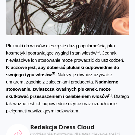
Płukanki do włosów cieszą się dużą popularnością jako 
[1]
kosmetyki poprawiające wygląd i stan włosów
. Jednak 
niewłaściwe ich stosowanie może prowadzić do uszkodzeń. 
Kluczowe jest, aby dobierać płukanki odpowiednie do 
[1]
swojego typu włosów
.
 Należy je również używać z 
umiarem, zgodnie z zaleceniami producenta. 
Nadmierne 
stosowanie, zwłaszcza kwaśnych płukanek, może 
[1]
skutkować przesuszeniem i osłabieniem włosów
.
 Dlatego 
tak ważne jest ich odpowiednie użycie oraz uzupełnianie 
pielęgnacji nawilżającymi odżywkami.
Redakcja Dress Cloud
Codziennie tworzymy dla Was ciekawe treści,