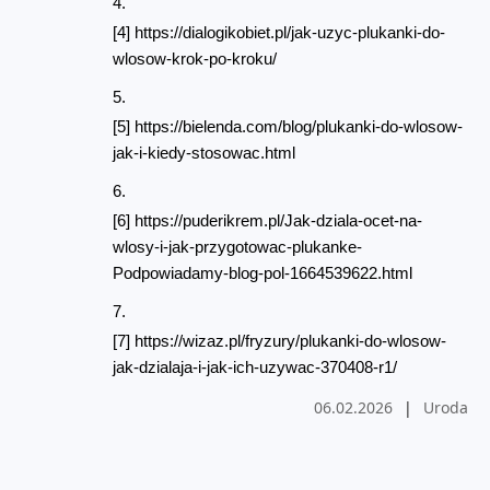
[4] https://dialogikobiet.pl/jak-uzyc-plukanki-do-
wlosow-krok-po-kroku/
[5] https://bielenda.com/blog/plukanki-do-wlosow-
jak-i-kiedy-stosowac.html
[6] https://puderikrem.pl/Jak-dziala-ocet-na-
wlosy-i-jak-przygotowac-plukanke-
Podpowiadamy-blog-pol-1664539622.html
[7] https://wizaz.pl/fryzury/plukanki-do-wlosow-
jak-dzialaja-i-jak-ich-uzywac-370408-r1/
06.02.2026
|
Uroda