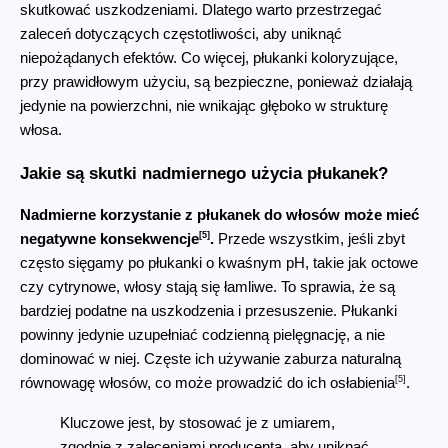
skutkować uszkodzeniami. Dlatego warto przestrzegać 
zaleceń dotyczących częstotliwości, aby uniknąć 
niepożądanych efektów. Co więcej, płukanki koloryzujące, 
przy prawidłowym użyciu, są bezpieczne, ponieważ działają 
jedynie na powierzchni, nie wnikając głęboko w strukturę 
włosa.
Jakie są skutki nadmiernego użycia płukanek?
Nadmierne korzystanie z płukanek do włosów może mieć 
[5]
negatywne konsekwencje
.
 Przede wszystkim, jeśli zbyt 
często sięgamy po płukanki o kwaśnym pH, takie jak octowe 
czy cytrynowe, włosy stają się łamliwe. To sprawia, że są 
bardziej podatne na uszkodzenia i przesuszenie. Płukanki 
powinny jedynie uzupełniać codzienną pielęgnację, a nie 
dominować w niej. Częste ich używanie zaburza naturalną 
[5]
równowagę włosów, co może prowadzić do ich osłabienia
.
Kluczowe jest, by stosować je z umiarem, 
zgodnie z zaleceniami producenta, aby uniknąć 