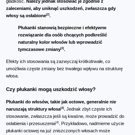
gładkość. 
Należy jednak stosować je zgodnie z 
zaleceniami, aby uniknąć uszkodzeń, zwłaszcza gdy 
[2]
włosy są osłabione
.
Płukanki stanowią bezpieczne i efektywne 
rozwiązanie dla osób chcących podkreślić 
naturalny kolor włosów lub wprowadzić 
[3]
tymczasowe zmiany
.
Efekty ich stosowania są zazwyczaj krótkotrwałe, co 
umożliwia częste zmiany bez trwałego wpływu na strukturę 
włosa.
Czy płukanki mogą uszkodzić włosy?
Płukanki do włosów, takie jak octowe, generalnie nie 
[4]
naruszają struktury włosa
.
 Jednak zbyt częste ich 
stosowanie, zwłaszcza jeśli są kwaśne, może prowadzić do 
[4]
osłabienia i przesuszenia
. Przykładowo, nadmierne użycie 
płukanki octowej na już zniszczonych włosach może 