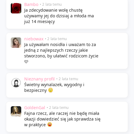
Bambo
• 2 lata temu
Ja zdecydowanie wolę chustę
używamy jej do dzisiaj a młoda ma
już 14 miesięcy
niebowax
• 2 lata temu
Ja używałam nosidła i uważam to za
jedną z najlepszych rzeczy jakie
stworzono, by ułatwić rodzicom życie
🩷
Nieznany profil
• 2 lata temu
Świetny wynalazek, wygodny i
bezpieczny
GoldenGal
• 2 lata temu
Fajna rzecz, ale raczej nie będę miała
okazji dowiedzieć się jak sprawdza się
w praktyce