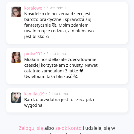
koralowe
• 2 lata temu
Nosidełko do noszenia dzieci jest
bardzo praktyczne i sprawdza się
fantastycznie 🥰. Moim zdaniem
uwalnia ręce rodzica, a maleństwo
jest blisko ☺️
pinka992
• 2 lata temu
Miałam nosidełko ale zdecydowanie
częściej korzystałam z chusty. Nawet
ostatnio zamotałam 3 latke ❤️
Uwielbiam taka bliskość 🥰
kamilaa99
• 2 lata temu
Bardzo przydatna jest to rzecz jak i
wygodna
Zaloguj się
albo
założ konto
i udzielaj się w