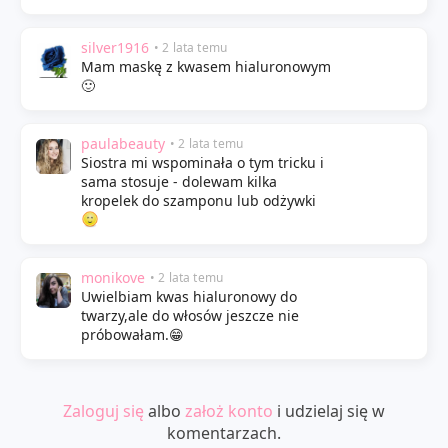
silver1916
• 2 lata temu
Mam maskę z kwasem hialuronowym
🙂
paulabeauty
• 2 lata temu
Siostra mi wspominała o tym tricku i
sama stosuje - dolewam kilka
kropelek do szamponu lub odżywki
monikove
• 2 lata temu
Uwielbiam kwas hialuronowy do
twarzy,ale do włosów jeszcze nie
próbowałam.😁
Zaloguj się
albo
założ konto
i udzielaj się w
komentarzach.