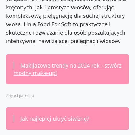
kręconych, jak i prostych włosów, oferując
kompleksową pielęgnację dla suchej struktury
włosa. Linia Food For Soft to praktyczne i
skuteczne rozwiązanie dla osób poszukujących
intensywnej nawilżającej pielęgnacji włosów.
Makijażowe trendy na 2024 rok - stwórz
modny make-up!
Artykuł partnera
Jak najlepiej ukryć siwiznę?