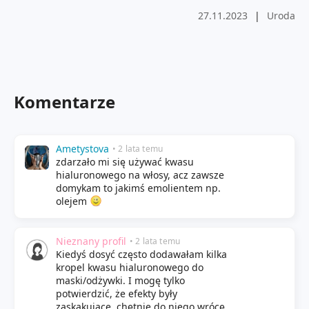
27.11.2023
|
Uroda
Komentarze
Ametystova
• 2 lata temu
zdarzało mi się używać kwasu
hialuronowego na włosy, acz zawsze
domykam to jakimś emolientem np.
olejem
Nieznany profil
• 2 lata temu
Kiedyś dosyć często dodawałam kilka
kropel kwasu hialuronowego do
maski/odżywki. I mogę tylko
potwierdzić, że efekty były
zaskakujące, chętnie do niego wrócę