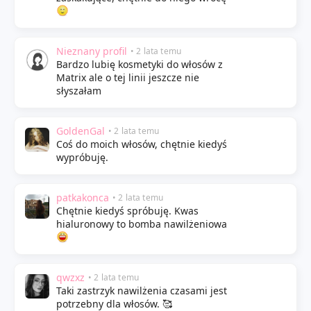
Nieznany profil
• 2 lata temu
Bardzo lubię kosmetyki do włosów z
Matrix ale o tej linii jeszcze nie
słyszałam
GoldenGal
• 2 lata temu
Coś do moich włosów, chętnie kiedyś
wypróbuję.
patkakonca
• 2 lata temu
Chętnie kiedyś spróbuję. Kwas
hialuronowy to bomba nawilżeniowa
qwzxz
• 2 lata temu
Taki zastrzyk nawilżenia czasami jest
potrzebny dla włosów. 🥰