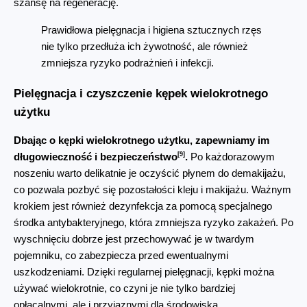
szansę na regenerację.
Prawidłowa pielęgnacja i higiena sztucznych rzęs 
nie tylko przedłuża ich żywotność, ale również 
zmniejsza ryzyko podrażnień i infekcji.
Pielęgnacja i czyszczenie kępek wielokrotnego 
użytku
Dbając o kępki wielokrotnego użytku, zapewniamy im 
[9]
długowieczność i bezpieczeństwo
.
 Po każdorazowym 
noszeniu warto delikatnie je oczyścić płynem do demakijażu, 
co pozwala pozbyć się pozostałości kleju i makijażu. Ważnym 
krokiem jest również dezynfekcja za pomocą specjalnego 
środka antybakteryjnego, która zmniejsza ryzyko zakażeń. Po 
wyschnięciu dobrze jest przechowywać je w twardym 
pojemniku, co zabezpiecza przed ewentualnymi 
uszkodzeniami. Dzięki regularnej pielęgnacji, kępki można 
używać wielokrotnie, co czyni je nie tylko bardziej 
opłacalnymi, ale i przyjaznymi dla środowiska.