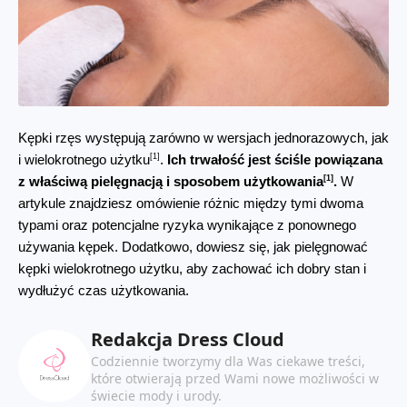
Kępki rzęs występują zarówno w wersjach jednorazowych, jak 
[1]
i wielokrotnego użytku
. 
Ich trwałość jest ściśle powiązana 
[1]
z właściwą pielęgnacją i sposobem użytkowania
.
 W 
artykule znajdziesz omówienie różnic między tymi dwoma 
typami oraz potencjalne ryzyka wynikające z ponownego 
używania kępek. Dodatkowo, dowiesz się, jak pielęgnować 
kępki wielokrotnego użytku, aby zachować ich dobry stan i 
wydłużyć czas użytkowania.
Redakcja Dress Cloud
Codziennie tworzymy dla Was ciekawe treści,
które otwierają przed Wami nowe możliwości w
świecie mody i urody.