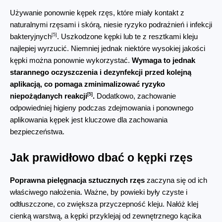
Używanie ponownie kępek rzęs, które miały kontakt z 
naturalnymi rzęsami i skórą, niesie ryzyko podrażnień i infekcji 
[5]
bakteryjnych
. Uszkodzone kępki lub te z resztkami kleju 
najlepiej wyrzucić. Niemniej jednak niektóre wysokiej jakości 
kępki można ponownie wykorzystać. 
Wymaga to jednak 
starannego oczyszczenia i dezynfekcji przed kolejną 
aplikacją, co pomaga zminimalizować ryzyko 
[5]
niepożądanych reakcji
.
 Dodatkowo, zachowanie 
odpowiedniej higieny podczas zdejmowania i ponownego 
aplikowania kępek jest kluczowe dla zachowania 
bezpieczeństwa.
Jak prawidłowo dbać o kępki rzęs
Poprawna pielęgnacja sztucznych rzęs
 zaczyna się od ich 
właściwego nałożenia. Ważne, by powieki były czyste i 
odtłuszczone, co zwiększa przyczepność kleju. Nałóż klej 
cienką warstwą, a kępki przyklejaj od zewnętrznego kącika 