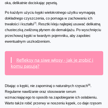
oka, delikatnie dociskając pęsetą.
Po każdym użyciu kępki wielokrotnego użytku wymagają 
dokładnego czyszczenia, co pomaga w zachowaniu ich 
[7]
trwałości i kształtu
. Resztki kleju najlepiej usuwać delikatną 
chusteczką zwilżoną płynem do demakijażu. Po wyschnięciu 
przechowuj kępki w twardym pojemniku, aby zapobiec 
ewentualnym uszkodzeniom.
Refleksy na siwe włosy - jak je zrobić i
komu pasują?
[8]
Dbając o kępki, nie zapominaj o naturalnych rzęsach
. 
Regularne nawilżanie oraz stosowanie serum 
wzmacniającego to sposób na zapobieganie ich osłabieniu. 
Warto także robić przerwy w noszeniu kępek, co daje rzęsom 