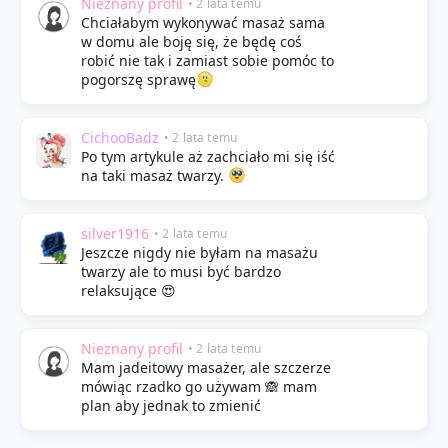
Nieznany profil
• 2 lata temu
Chciałabym wykonywać masaż sama
w domu ale boję się, że będę coś
robić nie tak i zamiast sobie pomóc to
pogorszę sprawę
CichooBadz
• 2 lata temu
Po tym artykule aż zachciało mi się iść
na taki masaż twarzy.
silver1916
• 2 lata temu
Jeszcze nigdy nie byłam na masażu
twarzy ale to musi być bardzo
relaksujące 😍
Nieznany profil
• 2 lata temu
Mam jadeitowy masażer, ale szczerze
mówiąc rzadko go używam 🙈 mam
plan aby jednak to zmienić