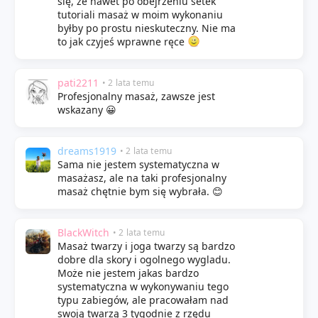
się, że nawet po obejrzeniu setek
tutoriali masaż w moim wykonaniu
byłby po prostu nieskuteczny. Nie ma
to jak czyjeś wprawne ręce
pati2211
• 2 lata temu
Profesjonalny masaż, zawsze jest
wskazany 😀
dreams1919
• 2 lata temu
Sama nie jestem systematyczna w
masażasz, ale na taki profesjonalny
masaż chętnie bym się wybrała. 😊
BlackWitch
• 2 lata temu
Masaż twarzy i joga twarzy są bardzo
dobre dla skory i ogolnego wygladu.
Może nie jestem jakas bardzo
systematyczna w wykonywaniu tego
typu zabiegów, ale pracowałam nad
swoją twarzą 3 tygodnie z rzędu