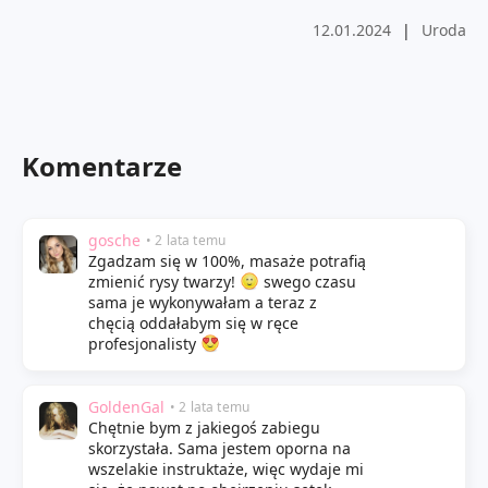
12.01.2024
|
Uroda
Komentarze
gosche
• 2 lata temu
Zgadzam się w 100%, masaże potrafią
zmienić rysy twarzy!
swego czasu
sama je wykonywałam a teraz z
chęcią oddałabym się w ręce
profesjonalisty
GoldenGal
• 2 lata temu
Chętnie bym z jakiegoś zabiegu
skorzystała. Sama jestem oporna na
wszelakie instruktaże, więc wydaje mi