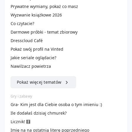
Prywatne wymiany, pokaż co masz
Wyzwanie książkowe 2026
Co czytacie?
Darmowe próbki - temat zbiorowy
Dresscloud Café
Pokaż swój profil na Vinted
Jakie seriale oglądacie?
Nawilżacz powietrza
Pokaż więcej tematów
Gry i zabawy
Gra- Kim jest dla Ciebie osoba o tym imieniu :)
Ile dodałaś dzisiaj chmurek?
Licznik! 🧮
Imię na na ostatnią literę poprzedniego