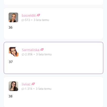
basiek86
572
•
3 lata temu
36
Sarmaliska
2.95k
•
3 lata temu
37
liviixc
1.31k
•
3 lata temu
38