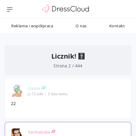
Reklama i współpraca
O nas
Kontakt
Licznik! 🧮
Strona 2 / 444
claoos
15.04k
•
3 lata temu
22
Sarmaliska