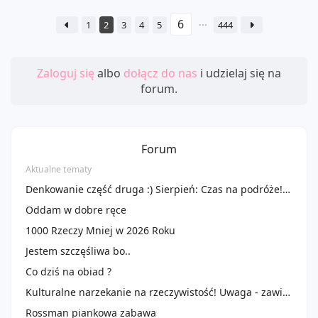
1
2
3
4
5
444
Zaloguj się
albo
dołącz do nas
i udzielaj się na
forum.
Forum
Aktualne tematy
Denkowanie część druga :) Sierpień: Czas na podróże! Zużywamy produkty do 100 ml ✈️🌴
Oddam w dobre ręce
1000 Rzeczy Mniej w 2026 Roku
Jestem szczęśliwa bo..
Co dziś na obiad ?
Kulturalne narzekanie na rzeczywistość! Uwaga - zawiera offtopy!
Rossman piankowa zabawa