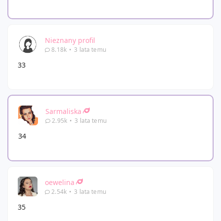
Nieznany profil
8.18k
•
3 lata temu
33
Sarmaliska
2.95k
•
3 lata temu
34
oewelina
2.54k
•
3 lata temu
35