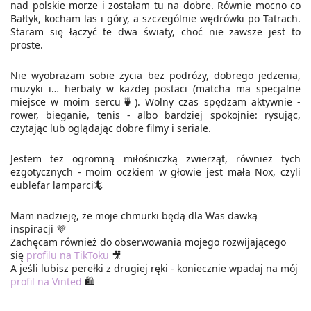
nad polskie morze i zostałam tu na dobre. Równie mocno co
Bałtyk, kocham las i góry, a szczególnie wędrówki po Tatrach.
Staram się łączyć te dwa światy, choć nie zawsze jest to
proste.
Nie wyobrażam sobie życia bez podróży, dobrego jedzenia,
muzyki i… herbaty w każdej postaci (matcha ma specjalne
miejsce w moim sercu🍵). Wolny czas spędzam aktywnie -
rower, bieganie, tenis - albo bardziej spokojnie: rysując,
czytając lub oglądając dobre filmy i seriale.
Jestem też ogromną miłośniczką zwierząt, również tych
ezgotycznych - moim oczkiem w głowie jest mała Nox, czyli
eublefar lamparci🦎
Mam nadzieję, że moje chmurki będą dla Was dawką
inspiracji 💜
Zachęcam również
do obserwowania
mojego rozwijającego
się
profilu na TikToku
🎥
A jeśli lubisz
perełki z drugiej ręki
- koniecznie wpadaj na mój
profil na Vinted
🛍️