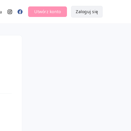
Utwórz konto
Zaloguj się
a