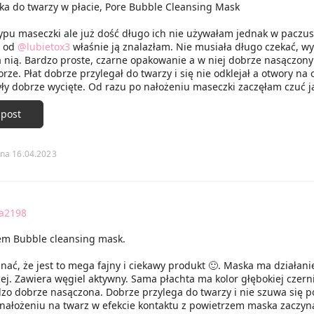
ka do twarzy w płacie, Pore Bubble Cleansing Mask
typu maseczki ale już dość długo ich nie używałam jednak w paczu
j od
@lubietox3
właśnie ją znalazłam. Nie musiała długo czekać, w
a nią. Bardzo proste, czarne opakowanie a w niej dobrze nasączony
rze. Płat dobrze przylegał do twarzy i się nie odklejał a otwory na 
yły dobrze wycięte. Od razu po nałożeniu maseczki zaczęłam czuć j
czyna bąbelkować przez co czułam jakby moja twarz miała masaż. 
ło dość sporo. Po przemyciu twarzy wodą skóra była oczyszczona,
 post
i przyjemna w dotyku.
na 16.04.2023
a2198
tem Bubble cleansing mask.
ać, że jest to mega fajny i ciekawy produkt 🙂. Maska ma działani
ej. Zawiera węgiel aktywny. Sama płachta ma kolor głębokiej czerni
dzo dobrze nasączona. Dobrze przylega do twarzy i nie szuwa się 
 nałożeniu na twarz w efekcie kontaktu z powietrzem maska zaczyna