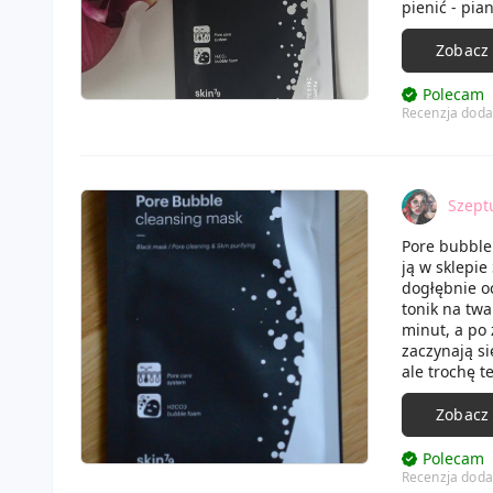
pienić - pia
przyjemny (
Maska bardzo
Zobacz
długo się u
Polecam
Recenzja doda
Szept
Pore bubble
ją w sklepie
dogłębnie oc
tonik na tw
minut, a po
zaczynają si
ale trochę t
dość przyjem
na tyle szty
Zobacz
dobrze oczy
ściągnięta 
Polecam
Recenzja doda