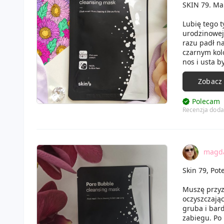
SKIN 79. Ma
Lubię tego 
urodzinowe
razu padł n
czarnym kolo
nos i usta b
maseczka za
na płacie by
Zobacz
zmatowiona 
Polecam
Recenzja doda
magd
Skin 79, Po
Muszę przyzn
oczyszczając
gruba i bar
zabiegu. Po