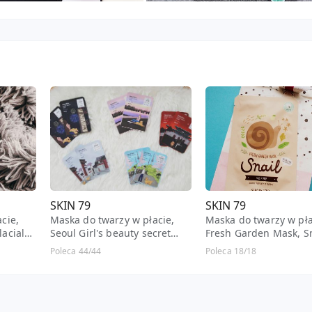
SKIN 79
SKIN 79
cie,
Maska do twarzy w płacie,
Maska do twarzy w pła
acial
Seoul Girl's beauty secret
Fresh Garden Mask, Sn
mask, Brightening Care
Poleca 44/44
Poleca 18/18