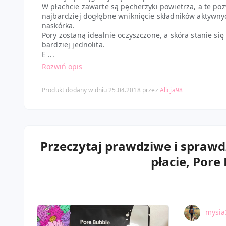
W płachcie zawarte są pęcherzyki powietrza, a te po
najbardziej dogłębne wniknięcie składników aktywny
naskórka.
Pory zostaną idealnie oczyszczone, a skóra stanie się
bardziej jednolita.
E ...
Rozwiń opis
Produkt dodany w dniu 25.04.2018 przez
Alicja98
Przeczytaj prawdziwe i sprawd
płacie, Pore
mysia