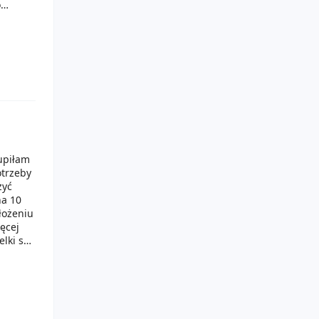
o
ny i
ę.
piłam
otrzeby
żyć
na 10
łożeniu
ęcej
elki są
Są one
 bardzo
a mocno
ecam