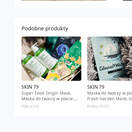
Podobne produkty
SKIN 79
SKIN 79
Super Food Origin Mask,
Maska do twarzy w pła
Maska do twarzy w płacie,
Fresh Garden Mask, Gl
Blueberry
Water
Poleca 2/2
Poleca 25/25