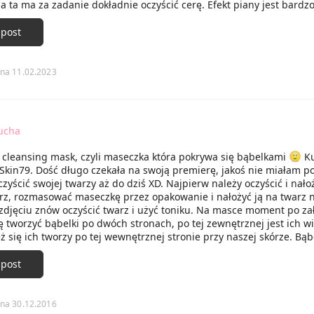
na ta ma za zadanie dokładnie oczyścić cerę. Efekt piany jest bardz
czego nie mogę powiedzieć o wszystkich maskach tego typu) .
 fajnie oczyszcza twarz i ha odświeża. Efekt jest naprawdę widocz
 post
trzymuje. Naprawdę świetny kosmetyk, do którego na 100% powróc
na 11.02.2023
ucha
 cleansing mask, czyli maseczka która pokrywa się bąbelkami
Ku
 Skin79. Dość długo czekała na swoją premierę, jakoś nie miałam p
zyścić swojej twarzy aż do dziś XD. Najpierw należy oczyścić i nało
arz, rozmasować maseczkę przez opakowanie i nałożyć ją na twarz 
 zdjęciu znów oczyścić twarz i użyć toniku. Na masce moment po za
ę tworzyć bąbelki po dwóch stronach, po tej zewnętrznej jest ich wi
eż się ich tworzy po tej wewnętrznej stronie przy naszej skórze. Bąb
ne, dają takie śmieszne uczucie i delikatnie masują naszą twarz. 
wne ,ze spokojnie można chodzić z maseczką. Po zdjęciu skóra była
 post
szczona, według mnie odrobinę za bardzo bo czułam ,że jest aż z
i musiałam nałożyć krem. Ogólnie jednak jestem zadowolona i pol
na 30.12.2016