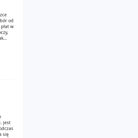
szce
ybór od
 płat w
oczy,
ak
Piany
e
. Jest
podczas
 się