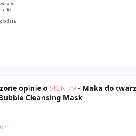
zwolą na
ch do
 gładsza i
zone opinie o
SKIN 79
- Maka do twar
 Bubble Cleansing Mask
302