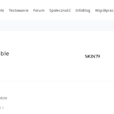
rki
Testowanie
Forum
Społeczność
InfoBlog
Współprac
bble
ędzie
 i