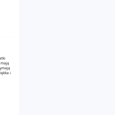
tki
 mają
zymają
iękka i