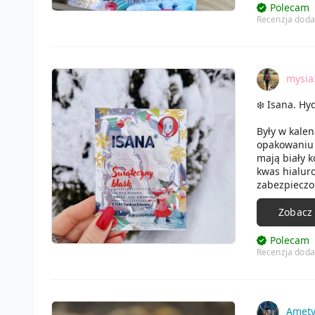
spojrzenie 
Polecam
Recenzja doda
mysia
❄️ Isana. Hy
Były w kale
opakowaniu w
mają biały k
kwas hialuro
zabezpieczon
początku lek
Zobacz
Polecam
Recenzja doda
Amety