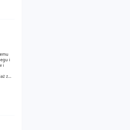
temu
iegu i
w i
iaż z