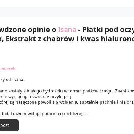
awdzone opinie o
Isana
- Płatki pod ocz
, Ekstrakt z chabrów i kwas hialuro
iaczeek
czy od Isana.
ane zostały z białego hydrożelu w formie płatków ściegu. Zaaplik
znie wyglądają i świetnie przylegają.
tórej są nasączone powoli się wchłania, subtelnie pachnie i nie dra
 dodatkowo niwelują poranną opuchliznę.
egu nawilżania mogłam się zrelaksować, a płatki świetnie utrzymał
ejscu.
 post
sowaniu skóra pod oczami była gładka, delikatna oraz fajnie nawilż