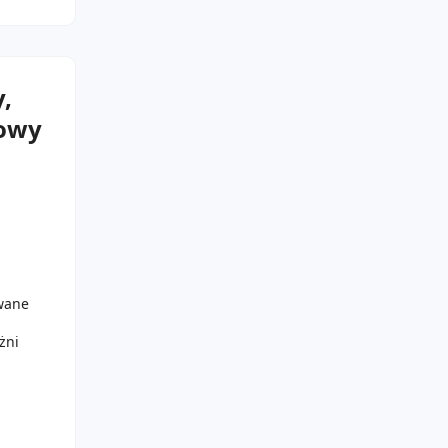
y,
nowy
owane
żni
y się
ona, a