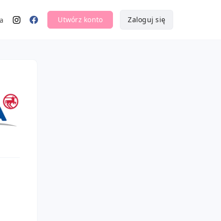
Utwórz konto
Zaloguj się
a