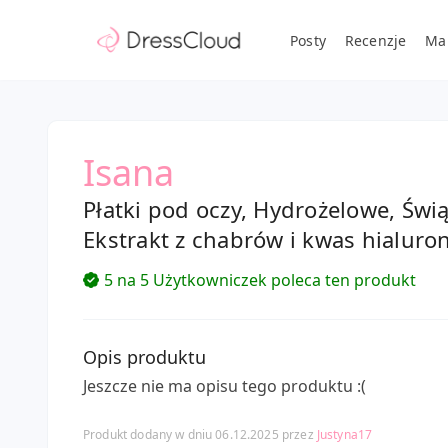
Posty
Recenzje
Ma
Isana
Płatki pod oczy, Hydrożelowe, Świą
Ekstrakt z chabrów i kwas hialur
5 na 5 Użytkowniczek poleca ten produkt
Opis produktu
Jeszcze nie ma opisu tego produktu :(
Produkt dodany w dniu 06.12.2025 przez
Justyna17