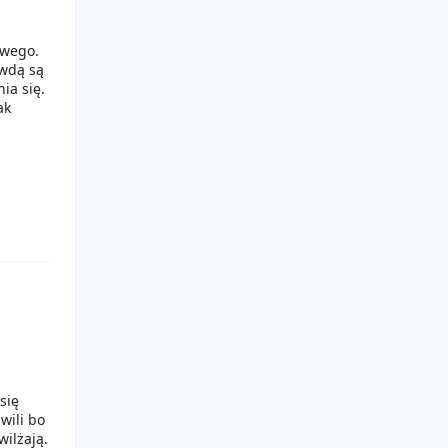
,
owego.
awdą są
ia się.
ak
się
wili bo
wilżają.