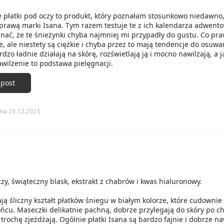
 płatki pod oczy to produkt, który poznałam stosunkowo niedawno
sprawą marki Isana. Tym razem testuje te z ich kalendarza adwent
nać, że te śnieżynki chyba najmniej mi przypadły do gustu. Co pr
e, ale niestety są ciężkie i chyba przez to mają tendencje do osuwan
dzo ładnie działają na skórę, rozświetlają ją i mocno nawilżają, a j
wilżenie to podstawa pielęgnacji.
 post
na 23.12.2025
czy, świąteczny blask, ekstrakt z chabrów i kwas hialuronowy.
ą śliczny kształt płatków śniegu w białym kolorze, które cudownie 
ńcu. Maseczki delikatnie pachną, dobrze przylegają do skóry po ch
trochę zjeżdżają. Ogólnie płatki Isana są bardzo fajnie i dobrze na