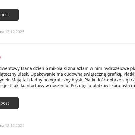
 post
na 13.12.2025
0
dwentowy Isana dzień 6 mikołajki znalazłam w nim hydrożelowe pła
iąteczny Blask. Opakowanie ma cudowną świąteczną grafikę. Płatki
żynek. Mają taki ładny holograficzny błysk. Płatki dość dobrze się tr
nie jest taki komfortowy w noszeniu. Po zdjęciu płatków skóra była m
 post
na 12.12.2025