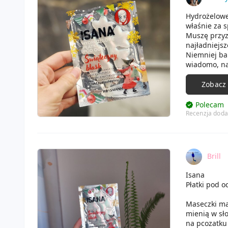
Hydrożelowe
właśnie za 
Muszę przyz
najładniejsz
Niemniej bar
wiadomo, na
Zobacz
Polecam
Recenzja doda
Brill
Isana
Płatki pod o
Maseczki maj
mienią w sło
na pcozatku 