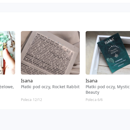
Isana
Isana
ożelowe,
Płatki pod oczy, Rocket Rabbit
Płatki pod oczy, Mystic
Beauty
tus
Poleca 12/12
Poleca 6/6