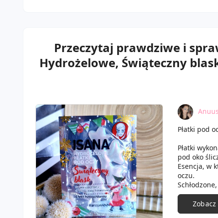
Przeczytaj prawdziwe i spr
Hydrożelowe, Świąteczny blask
Anuus
Płatki pod o
Płatki wykon
pod oko ślic
Esencja, w k
oczu.
Schłodzone,
Podczas zabi
na swoim mi
Zobacz
Po ich zasto