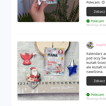
Polecam. 😊
Zobacz
Polecam
Recenzja doda
bow9
Kalendarz a
pod oczy Św
kształt śnie
ale kształt 
nawilżona.
Zobacz
Polecam
Recenzja doda