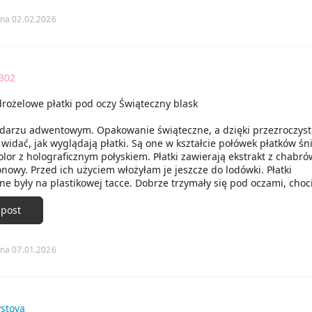
świeże. Zero skutków ubocznych.
na 02.02.2026
302
drożelowe płatki pod oczy Świąteczny blask
ndarzu adwentowym. Opakowanie świąteczne, a dzięki przezroczys
idać, jak wyglądają płatki. Są one w kształcie połówek płatków śn
olor z holograficznym połyskiem. Płatki zawierają ekstrakt z chabró
nowy. Przed ich użyciem włożyłam je jeszcze do lodówki. Płatki
e były na plastikowej tacce. Dobrze trzymały się pod oczami, choc
ko się ześlizgiwały. Skóra pod oczami była nawilżona.
 post
na 07.01.2026
stova