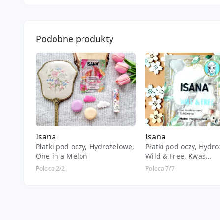
Podobne produkty
Isana
Isana
Płatki pod oczy, Hydrożelowe,
Płatki pod oczy, Hydr
One in a Melon
Wild & Free, Kwas
hialuronowy i eukalip
Poleca 2/2
Poleca 7/7