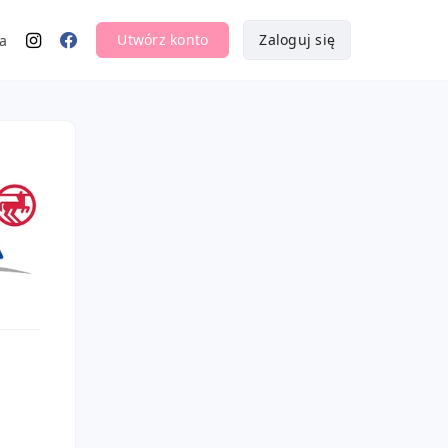
Utwórz konto
Zaloguj się
a