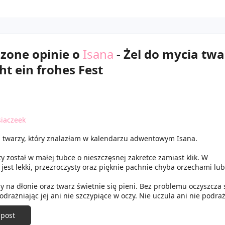
dzone opinie o
Isana
- Żel do mycia twa
t ein frohes Fest
iaczeek
a twarzy, który znalazłam w kalendarzu adwentowym Isana.
y został w małej tubce o nieszczęsnej zakretce zamiast klik. W
 jest lekki, przezroczysty oraz pięknie pachnie chyba orzechami lub
 na dłonie oraz twarz świetnie się pieni. Bez problemu oczyszcza 
odrażniając jej ani nie szczypiące w oczy. Nie uczula ani nie podraż
cera jest fajnie oczyszczona i gotowa do dalszych czynności
nych.
 post