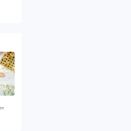
Isana
Isana
nen
Mydło do rąk w płynie, Olive
Sól do kąpieli, Pures G
Poleca 13/14
Poleca 3/3