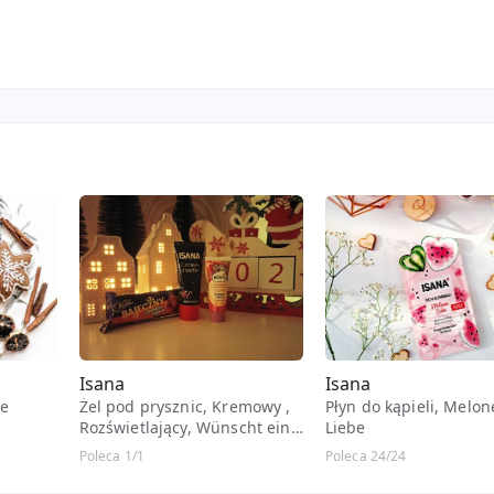
Isana
Isana
ge
Żel pod prysznic, Kremowy ,
Płyn do kąpieli, Melo
Rozświetlający, Wünscht ein
Liebe
frohes Fest
Poleca 1/1
Poleca 24/24