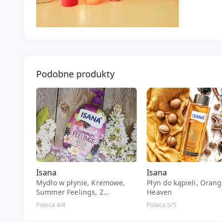
Podobne produkty
Isana
Isana
Mydło w płynie, Kremowe,
Płyn do kąpieli, Oran
Summer Feelings, Z
Heaven
wyciągiem z jeżyny
Poleca 4/4
Poleca 5/5