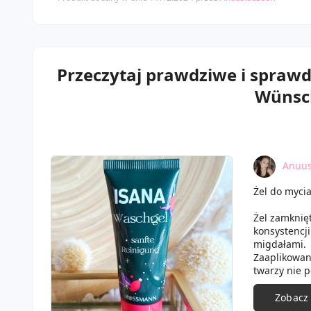
Przeczytaj prawdziwe i spraw
Wünsch
Anuus
Żel do myci
Żel zamknięt
konsystencji
migdałami.
Zaaplikowany
twarzy nie p
jego użyciu 
pielęgnacyj
Zobacz