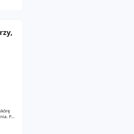
rzy,
skórę
nia. Po