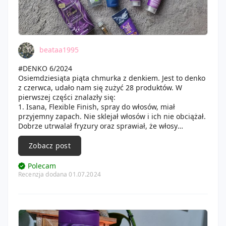
beataa1995
#DENKO 6/2024
Osiemdziesiąta piąta chmurka z denkiem. Jest to denko
z czerwca, udało nam się zużyć 28 produktów. W
pierwszej części znalazły się:
1. Isana, Flexible Finish, spray do włosów, miał
przyjemny zapach. Nie sklejał włosów i ich nie obciążał.
Dobrze utrwalał fryzury oraz sprawiał, że włosy
wyglądały naturalnie.
2. Paco Rabanne, Fame, Woda perfumowana, jej zapach
Zobacz post
ten idealnie sprawdzał się na każdą porę dnia oraz
roku. Zapach był z kategorii szyprowo-kwiatowej z
Polecam
elementami owocowymi. Był on trwały na skórze,
Recenzja dodana 01.07.2024
wyczuwalny był na niej przez długi czas.
3. Balea, Żel pod prysznic i szampon Sweet Butterfly,
miał przyjemny słodki zapach. Skóra po jego użyciu była
miękka, gładka oraz dobrze nawilżona.
4. Zielone laboratorium, Krem do mycia ujędrniająco-