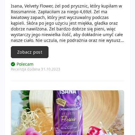
Isana, Velvety Flower, żel pod prysznic, który kupiłam w
Rossmannie. Zapłaciłam za niego 4,69zł. Żel ma
kwiatowy zapach, który jest wyczuwalny podczas
kąpieli. Skóra po jego użyciu jest miękka, gładka oraz
dobrze nawilżona. Żel bardzo dobrze się pieni, więc
wystarczy jego niewielka ilość, aby dokładnie umyć całe
nasze ciało. Nie uczula, nie podrażnia oraz nie wysusza
skóry. Ma on pojemność 300 ml i jest wydajny.
Zobacz post
Polecam
Recenzja dodana 31.10.2023