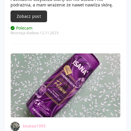
brudził ubrań. Skóra po jego użyciu była nawilżona,
podrażnia, a mam wrażenie że nawet nawilża skórę.
wygładzona oraz miękka.
Zobacz post
Polecam
Recenzja dodana 12.11.2023
beataa1995