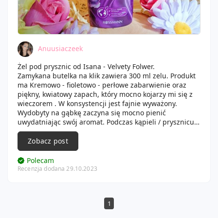
Anuusiaczeek
Żel pod prysznic od Isana - Velvety Folwer.
Zamykana butelka na klik zawiera 300 ml zelu. Produkt
ma Kremowo - fioletowo - perłowe zabarwienie oraz
piękny, kwiatowy zapach, który mocno kojarzy mi się z
wieczorem . W konsystencji jest fajnie wyważony.
Wydobyty na gąbkę zaczyna się mocno pienić
uwydatniając swój aromat. Podczas kąpieli / prysznicu
ciało otula lekka jak chmurka piana. Nie ma problemu
ze spłukaniem jej. Kosmetyk świetnie oczyszcza skórę
Zobacz post
ciała nie wysuszając ani nie podrażniając jej przy tym.
Nawilżenia również nie zauważyłam. Ciało po użyciu
Polecam
żelu jest świetnie przygotowane do dalszych czynności
Recenzja dodana 29.10.2023
pielęgnacyjnych. Aromat wydobyty z opakowania
pozostaje na długo zarówno w łazience jak i na ciele.
Mogłabym śmiało używać perfum o tych butach
1
zapachowych- pięknie pachnie.