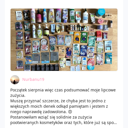
Nurbanu19
Początek sierpnia więc czas podsumować moje lipcowe
zużycia.
Muszę przyznać szczerze, że chyba jest to jedno z
większych moich denek odkąd pamiętam i jestem z
niego naprawdę zadowolona. 😍
Postanowiłam wziąć się solidnie za zużycia
pootwieranych kosmetyków oraz tych, które już są spory
czas w moich zapasach i w dużej części mi się to udało.