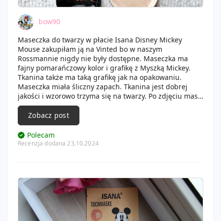
bow90
Maseczka do twarzy w płacie Isana Disney Mickey
Mouse zakupiłam ją na Vinted bo w naszym
Rossmannie nigdy nie były dostępne. Maseczka ma
fajny pomarańczowy kolor i grafikę z Myszką Mickey.
Tkanina także ma taką grafikę jak na opakowaniu.
Maseczka miała śliczny zapach. Tkanina jest dobrej
jakości i wzorowo trzyma się na twarzy. Po zdjęciu maski
skora była lekko wilgotna ale esencja szybko się
wchłonęła. Skóra była miękka i nawilżona.
Zobacz post
Polecam
Recenzja dodana 23.10.2024