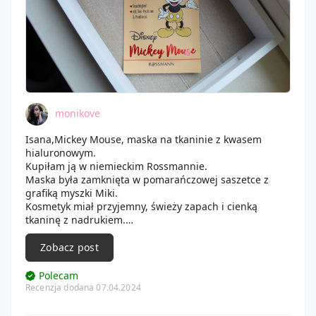
monikove
Isana,Mickey Mouse, maska na tkaninie z kwasem
hialuronowym.
Kupiłam ją w niemieckim Rossmannie.
Maska była zamknięta w pomarańczowej saszetce z
grafiką myszki Miki.
Kosmetyk miał przyjemny, świeży zapach i cienką
tkaninę z nadrukiem.
Maska sprawiła, że skóra była dobrze nawilżona i
ukojona.
Zobacz post
Pory i zaczerwienienia były mniejsze.
Maska nie podrażniła cery i nie zapchała.
Polecam
🤗
Recenzja dodana 07.04.2024