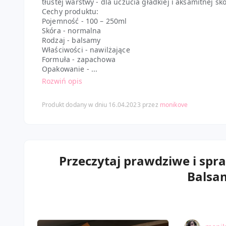
tłustej warstwy - dla uczucia gładkiej i aksamitnej skó
Cechy produktu:
Pojemność - 100 – 250ml
Skóra - normalna
Rodzaj - balsamy
Właściwości - nawilżające
Formuła - zapachowa
Opakowanie - ...
Rozwiń opis
Produkt dodany w dniu 16.04.2023 przez
monikove
Przeczytaj prawdziwe i spr
Balsam