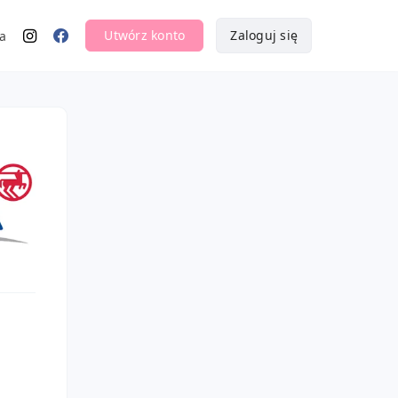
Utwórz konto
Zaloguj się
a