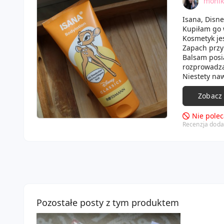
monik
Isana, Disne
Kupiłam go 
Kosmetyk jes
Zapach przy
Balsam posi
rozprowadza
Niestety naw
Balsam nawil
Jedynym plu
Zobacz
Nie pole
Recenzja doda
Pozostałe posty z tym produktem