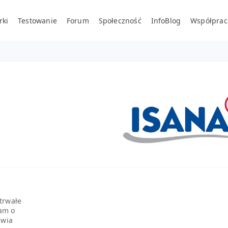
rki
Testowanie
Forum
Społeczność
InfoBlog
Współprac
trwałe
sam o
awia