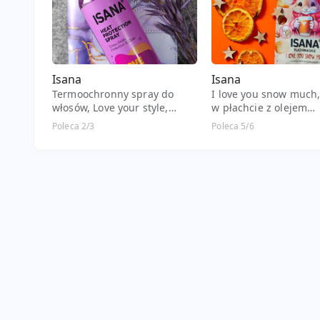
Isana
Isana
Termoochronny spray do
I love you snow much
włosów, Love your style,
w płachcie z olejem
protection and gloss
migdałowym i ekstrak
Poleca 2/3
Poleca 5/6
kawy