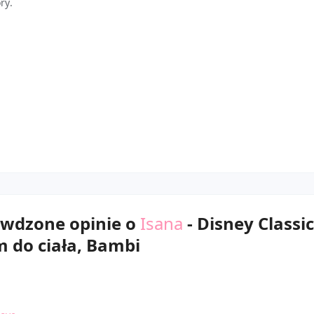
ry.
awdzone opinie o
Isana
- Disney Classic
 do ciała, Bambi