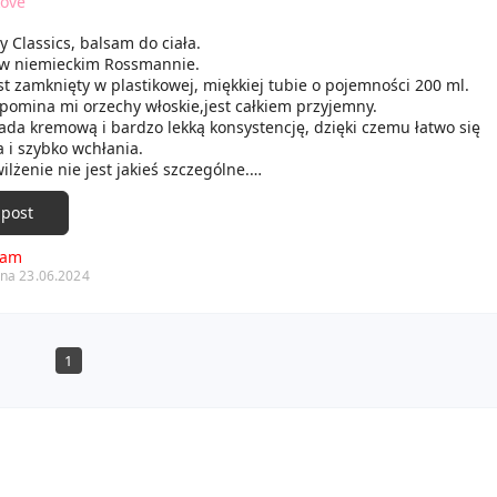
ove
y Classics, balsam do ciała.
w niemieckim Rossmannie.
t zamknięty w plastikowej, miękkiej tubie o pojemności 200 ml.
pomina mi orzechy włoskie,jest całkiem przyjemny.
ada kremową i bardzo lekką konsystencję, dzięki czemu łatwo się
 i szybko wchłania.
ilżenie nie jest jakieś szczególne.
ża bardzo słabo i to na chwilę.
sem jest wygładzenie.
 post
cam
na 23.06.2024
1