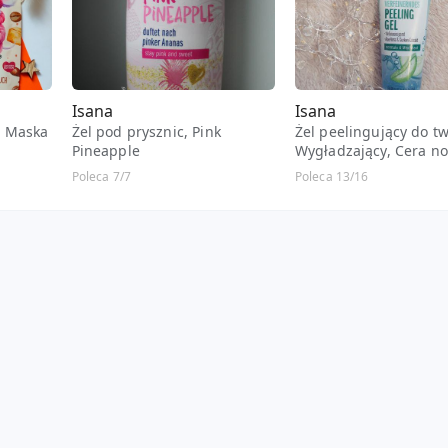
Isana
Isana
, Maska
Żel pod prysznic, Pink
Żel peelingujący do tw
Pineapple
Wygładzający, Cera n
tem z
i mieszana, Aloes, Ekst
Poleca 7/7
Poleca 13/16
ogórków