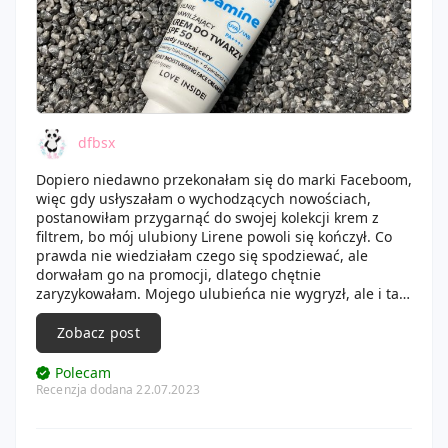
dfbsx
Dopiero niedawno przekonałam się do marki Faceboom,
więc gdy usłyszałam o wychodzących nowościach,
postanowiłam przygarnąć do swojej kolekcji krem z
filtrem, bo mój ulubiony Lirene powoli się kończył. Co
prawda nie wiedziałam czego się spodziewać, ale
dorwałam go na promocji, dlatego chętnie
zaryzykowałam. Mojego ulubieńca nie wygryzł, ale i tak
okazał się całkiem przyjemny. Jego sporym atutem jest
opakowanie, z tej tubki cudownie się wyciska i nie
Zobacz post
muszę się w końcu martwić o odłamanie wieczka. Od
razu po wyciśnięciu można poczuć przepiękny zapach.
Polecam
Z jeden strony owocowy, z drugiej lekko dający na myśl
Recenzja dodana 22.07.2023
gumę balonową. W samym odczuciu okazuje się jednak
dość ciężki i tłusty, czego się przestraszyłam, bo jestem
posiadaczką cery tłustej. Na początku bieli, ale bardzo