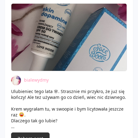
szybko się wchłania i cała biel znika. Pozostawia lekkie
glow, nie jest ono nachalne, więc mi nie przeszkadza. O
dziwo, nie zapchał mnie ani razu, więc jestem z niego
zadowolona, chociaż raczej już po niego nie sięgnę, bo
wolę lżejsze kremy.
bialewydmy
Ulubieniec tego lata 🌸. Strasznie mi przykro, że już się
kończy! Ale tez używam go co dzień, wiec nic dziwnego.
Krem wygrałam tu, w swoopie i bym licytowała jeszcze
raz
.
Dlaczego tak go lubie?
* pachnie przeslicznie, delikatnie, kobieco, lekko słodko