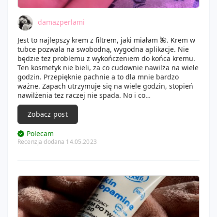
damazperlami
Jest to najlepszy krem z filtrem, jaki miałam 🌺. Krem w
tubce pozwala na swobodną, wygodna aplikacje. Nie
będzie tez problemu z wykończeniem do końca kremu.
Ten kosmetyk nie bieli, za co cudownie nawilża na wiele
godzin. Przepięknie pachnie a to dla mnie bardzo
ważne. Zapach utrzymuje się na wiele godzin, stopień
nawilżenia tez raczej nie spada. No i co
najcudowniejsze, łączy krem nawilżający z ochrona
przeciwsłoneczna, czyli nie muszę nakładać wvzesniej
Zobacz post
kremu pielęgnującego. Uwielbiam 🌼.
Polecam
Recenzja dodana 14.05.2023