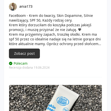
ania173
FaceBoom - Krem do twarzy, Skin Dopamine, Silnie
nawilżający, SPF 50, Każdy rodzaj cery.
Krem który dorzuciłam do koszyka podczas jakiejś
promocji, i muszę przyznać że nie żałuję. 💖
Krem ma przyjemny zapach, troszkę słodki. Krem ma
spf 50 przez co idealnie nadaje się na letnie gorące dni
które aktualnie mamy. Oprócz ochrony przed słońcem
ogromnym plusem jest to że krem świetnie nawilża
twarz. 🧴W tubce mamy 40 ml kremu i kosztuje ok 30 zł.
Zobacz post
Polecam
Recenzja dodana 19.06.2024