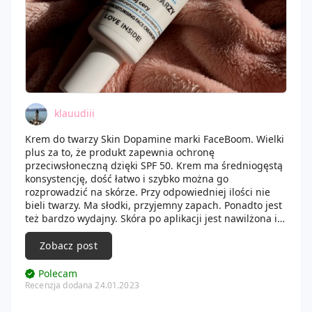
klauudiii
Krem do twarzy Skin Dopamine marki FaceBoom. Wielki
plus za to, że produkt zapewnia ochronę
przeciwsłoneczną dzięki SPF 50. Krem ma średniogęstą
konsystencję, dość łatwo i szybko można go
rozprowadzić na skórze. Przy odpowiedniej ilości nie
bieli twarzy. Ma słodki, przyjemny zapach. Ponadto jest
też bardzo wydajny. Skóra po aplikacji jest nawilżona i
odżywiona, z kolei makijaż trzyma się dobrze przez cały
dzień.
Zobacz post
Polecam
Recenzja dodana 24.01.2023