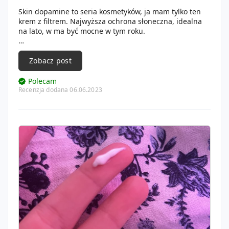
Skin dopamine to seria kosmetyków, ja mam tylko ten
krem z filtrem. Najwyższa ochrona słoneczna, idealna
na lato, w ma być mocne w tym roku.
Kosmetyk jest w wygodnej tubce, sposób aplikacji jest
wiec bardzo przyjemny. Krem jest gesty, ale nie na tyle,
Zobacz post
żeby ciężko się go wmasywalo.
Polecam
Po użyciu zostawia skore miękka na wiele godzin. W
Recenzja dodana 06.06.2023
dodatku pachnie totalnie ślicznie. Polecam! 🐛