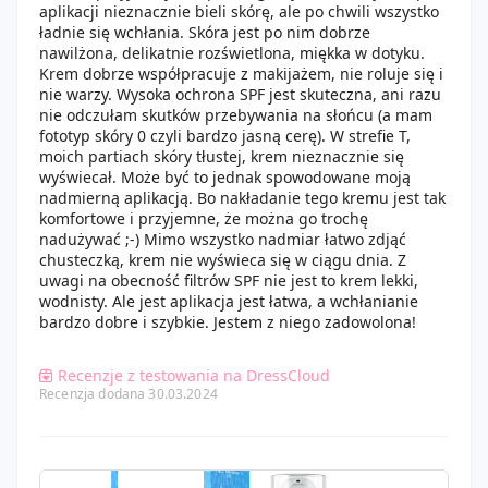
aplikacji nieznacznie bieli skórę, ale po chwili wszystko
ładnie się wchłania. Skóra jest po nim dobrze
nawilżona, delikatnie rozświetlona, miękka w dotyku.
Krem dobrze współpracuje z makijażem, nie roluje się i
nie warzy. Wysoka ochrona SPF jest skuteczna, ani razu
nie odczułam skutków przebywania na słońcu (a mam
fototyp skóry 0 czyli bardzo jasną cerę). W strefie T,
moich partiach skóry tłustej, krem nieznacznie się
wyświecał. Może być to jednak spowodowane moją
nadmierną aplikacją. Bo nakładanie tego kremu jest tak
komfortowe i przyjemne, że można go trochę
nadużywać ;-) Mimo wszystko nadmiar łatwo zdjąć
chusteczką, krem nie wyświeca się w ciągu dnia. Z
uwagi na obecność filtrów SPF nie jest to krem lekki,
wodnisty. Ale jest aplikacja jest łatwa, a wchłanianie
bardzo dobre i szybkie. Jestem z niego zadowolona!
Recenzje z testowania na DressCloud
Recenzja dodana 30.03.2024