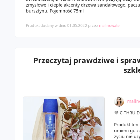
zmysłowe i ciepłe akcenty drzewa sandałowego, paczul
bursztynu. Pojemność 75ml
Produkt dodany w dniu 01.05.2022 przez
malinowate
Przeczytaj prawdziwe i spr
szkl
malin
💜 C-THRU D
Produkt ten
umiem go za
życiu nie uż