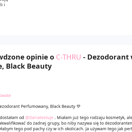
i i
awdzone opinie o
C-THRU
- Dezodorant
e, Black Beauty
owate
ezodorant Perfumowany, Black Beauty 💜
 dostałam od
@Dariatestuje
. Miałam już tego rodzaju kosmetyk, ale
kwalifikować do żadnej grupy, bo niby nazywa się to dezodorantem
yłabym tego pod pachy czy w ich okolicach. Ja używam tego jak per