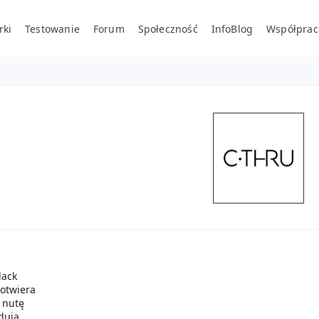
rki
Testowanie
Forum
Społeczność
InfoBlog
Współprac
lack
 otwiera
 nutę
dują