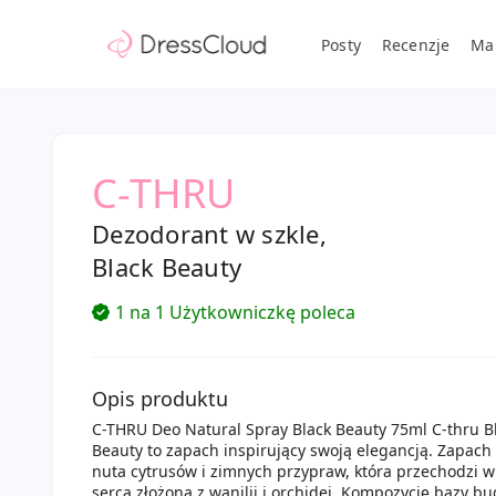
Posty
Recenzje
Ma
C-THRU
Dezodorant w szkle,
Black Beauty
1 na 1 Użytkowniczkę poleca
Opis produktu
C-THRU Deo Natural Spray Black Beauty 75ml C-thru B
Beauty to zapach inspirujący swoją elegancją. Zapach
nuta cytrusów i zimnych przypraw, która przechodzi w
serca złożoną z wanilii i orchidei. Kompozycję bazy bu