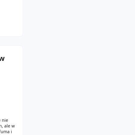
 w
 nie
, ale w
fuma i