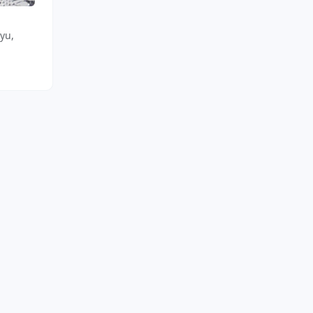
C-THRU
C-THRU
yu,
Dezodorant w szkle, Cosmic
Antyperspirant w spra
Aura
Harmony Bliss
Poleca 5/7
Poleca 3/3