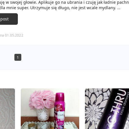
uję w swojej głowie. Aplikuje go na ubrania i czuję jak ładnie pachn
dla mnie super. Utrzymuje się długo, nie jest wcale mydlany.
howe:
 post
 cytrusy, akordy ozonowe, zimne przyprawy
wanilia, orchidea
paczula, bursztyn, drzewo sandałowe.
na 01.05.2022
st w szklanej buteleczce o pojemności 75ml. Lubię psikać duże iloś
ięc nie wróżę, że wytrzyma ze mną długo 🙈.
1