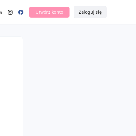
Utwórz konto
Zaloguj się
a