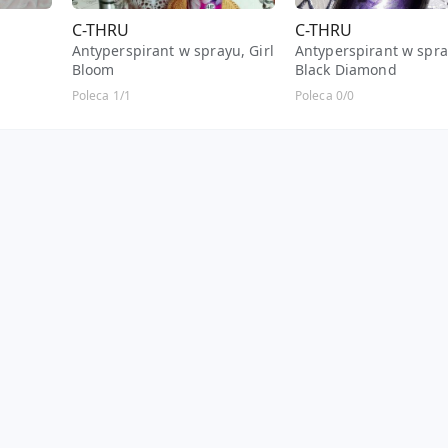
C-THRU
C-THRU
Antyperspirant w sprayu, Girl
Antyperspirant w spra
Bloom
Black Diamond
Poleca 1/1
Poleca 0/0