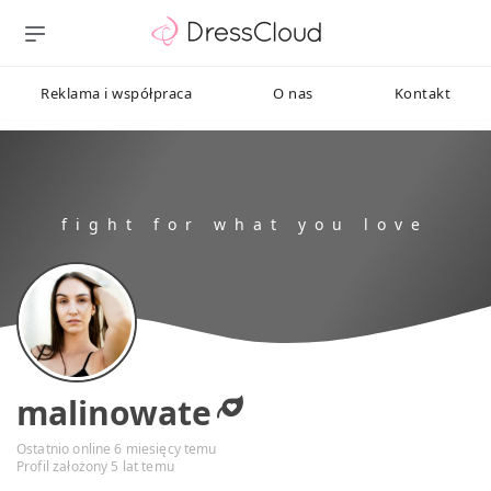
Reklama i współpraca
O nas
Kontakt
malinowate
Ostatnio online 6 miesięcy temu
Profil założony 5 lat temu