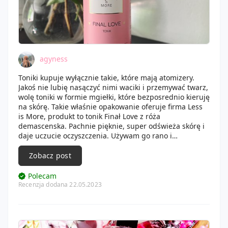
agyness
Toniki kupuje wyłącznie takie, które mają atomizery.
Jakoś nie lubię nasączyć nimi waciki i przemywać twarz,
wolę toniki w formie mgiełki, które bezposrednio kieruję
na skórę. Takie właśnie opakowanie oferuje firma Less
is More, produkt to tonik Finał Love z róża
demascenska. Pachnie pięknie, super odświeża skórę i
daje uczucie oczyszczenia. Używam go rano i
wieczorem. Spisuje się naprawdę wspaniale, ja jestem
zadowolona!
Zobacz post
Polecam
Recenzja dodana 22.05.2023