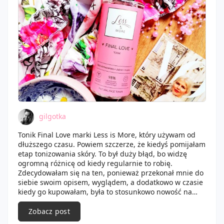
gilgotka
Tonik Final Love marki Less is More, który używam od
dłuższego czasu. Powiem szczerze, że kiedyś pomijałam
etap tonizowania skóry. To był duży błąd, bo widzę
ogromną różnicę od kiedy regularnie to robię.
Zdecydowałam się na ten, ponieważ przekonał mnie do
siebie swoim opisem, wyglądem, a dodatkowo w czasie
kiedy go kupowałam, była to stosunkowo nowość na
rynku. Tonik ma za zadanie przywrócić skórze naturalne
pH po oczyszczaniu skóry. Daje takie czyste podłoże do
Zobacz post
dalszej pielęgnacji, ale producenci cały czas je