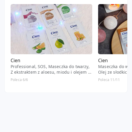
Cien
Cien
Professional, SOS, Maseczka do twarzy,
Maseczka do wło
Z ekstraktem z aloesu, miodu i olejem z
Olej ze słodkich
migdałów
Poleca 6/6
Poleca 11/11