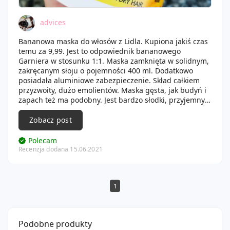
advices
Bananowa maska do włosów z Lidla. Kupiona jakiś czas
temu za 9,99. Jest to odpowiednik bananowego
Garniera w stosunku 1:1. Maska zamknięta w solidnym,
zakręcanym słoju o pojemności 400 ml. Dodatkowo
posiadała aluminiowe zabezpieczenie. Skład całkiem
przyzwoity, dużo emolientów. Maska gęsta, jak budyń i
zapach też ma podobny. Jest bardzo słodki, przyjemny
nie chemiczny. Bardzo dobrze dociążała moje włosy,
sprawiała że były miękkie i gładkie. Lubiłam już używać
Zobacz post
do chelatowania włosów, ponieważ ma bezpieczny
skład dla skóry głowy. Dla mnie ten odpowiednik jest
Polecam
korzystniejszy cenowo, chętnie kupiłabym ją ponownie.
Recenzja dodana 15.06.2021
1
Podobne produkty