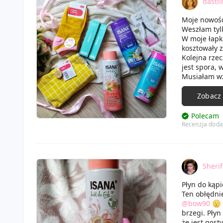
dastii
Moje nowośc
Weszłam tylk
W moje łapki
kosztowały 
Kolejna rzec
jest spora, 
Musiałam wz
Z kosmetykó
oraz Beach 
Zobacz
W moje łapki
Na koniec dw
Polecam
mega przecen
Recenzja doda
Czeka mnie 
Sheri
Płyn do kąp
Ten obłędni
@bow90
brzegi. Płyn
że jest gęst