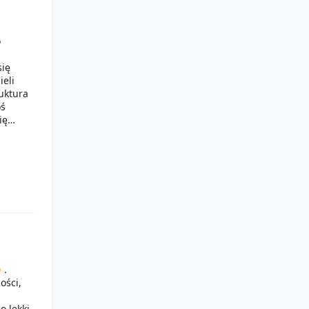
o
się
ieli
ruktura
oś
ię
chętnie
.
ości,
 lekki,