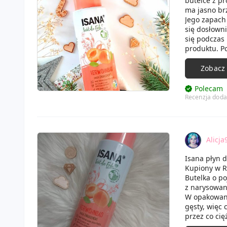
butelce z pr
ma jasno br
Jego zapach
się dosłowni
się podczas 
produktu. P
Zobacz
Polecam
Recenzja doda
Alicja
Isana płyn d
Kupiony w R
Butelka o p
z narysowa
W opakowaniu
gęsty, więc 
przez co cię
Wlany do wan