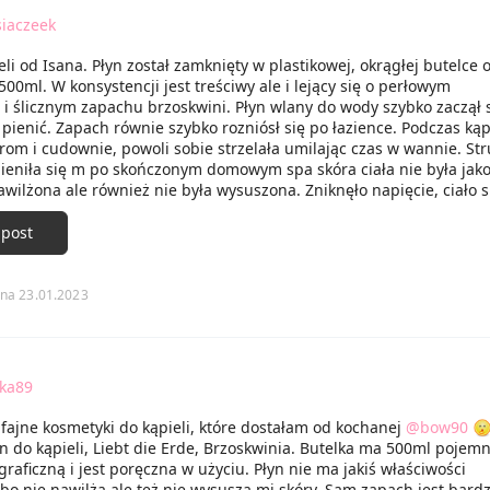
iaczeek
eli od Isana. Płyn został zamknięty w plastikowej, okrągłej butelce 
00ml. W konsystencji jest treściwy ale i lejący się o perłowym
i ślicznym zapachu brzoskwini. Płyn wlany do wody szybko zaczął 
pienić. Zapach równie szybko rozniósł się po łazience. Podczas kąp
rom i cudownie, powoli sobie strzelała umilając czas w wannie. St
ieniła się m po skończonym domowym spa skóra ciała nie była jak
wilżona ale również nie była wysuszona. Zniknęło napięcie, ciało s
 było gotowe do przyjęcia pielęgnacji. Płyn bardzo mi się spodobał, 
iego ponownie.
 post
na 23.01.2023
fka89
fajne kosmetyki do kąpieli, które dostałam od kochanej
@bow90
n do kąpieli, Liebt die Erde, Brzoskwinia. Butelka ma 500ml pojemn
graficzną i jest poręczna w użyciu. Płyn nie ma jakiś właściwości
bo nie nawilża ale też nie wysusza mi skóry. Sam zapach jest bardzo