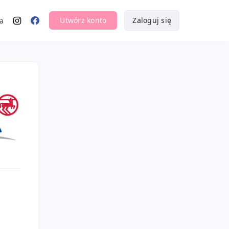
Utwórz konto
Zaloguj się
a