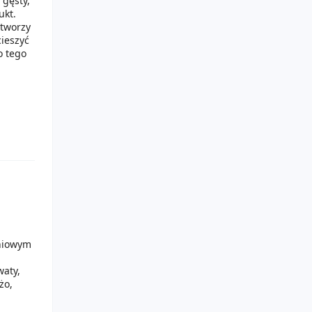
 gęsty,
ukt.
 tworzy
cieszyć
o tego
iniowym
waty,
żo,
 jego