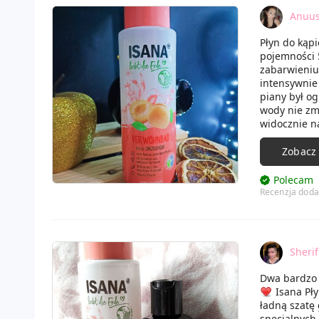
Anuus
Płyn do kąpi
pojemności 5
zabarwieniu 
intensywnie 
piany był og
wody nie zm
widocznie na
rozluźniło i
sięgnę po n
Zobacz
Polecam
Recenzja doda
Sheri
Dwa bardzo 
Isana Pły
ładną szatę 
specjalnych 