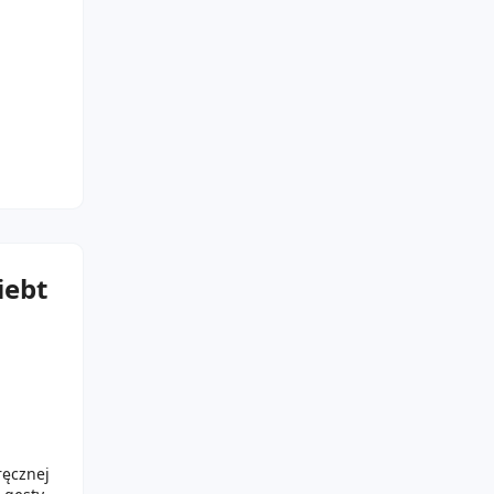
iebt
ręcznej