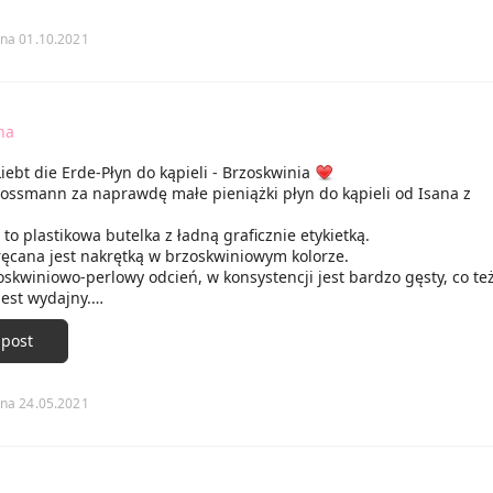
na 01.10.2021
na
iebt die Erde-Płyn do kąpieli - Brzoskwinia
ossmann za naprawdę małe pieniążki płyn do kąpieli od Isana z
.
o plastikowa butelka z ładną graficznie etykietką.
ręcana jest nakrętką w brzoskwiniowym kolorze.
skwiniowo-perlowy odcień, w konsystencji jest bardzo gęsty, co te
jest wydajny.
ny, brzoskwiniowym zapach, także wyczuwalny w wodzie podczas k
u z wodą tworzy naprawdę sporo piany.
 post
najdują się olejki, które też pielęgnują naszą skórę pod czas kąpieli
a była miękka, gładka, ale jednak balsamu po kąpieli użyć musiał
tnie kupię go ponownie, bo bardzo umila czas podczas kąpieli, a 
na 24.05.2021
ię spodobał.