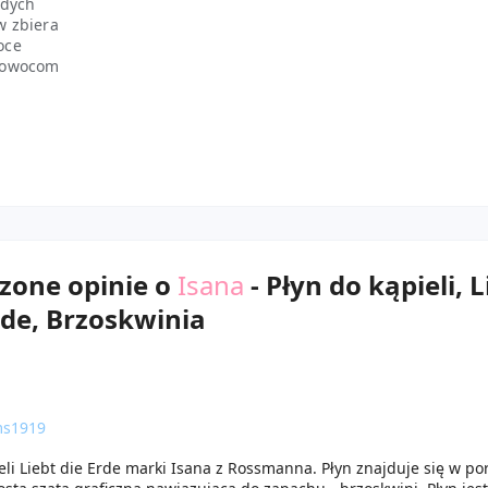
odych
w zbiera
oce
m owocom
zone opinie o
Isana
- Płyn do kąpieli, L
rde, Brzoskwinia
ms1919
eli Liebt die Erde marki Isana z Rossmanna. Płyn znajduje się w po