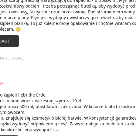
ostą szatą graficzną nawiązującą do zapachu - brzoskwini. Płyn jest
zoskwiniowy odcień i trzeba potrząsnąć butelką, aby wydobyć prod
 jest owocowy, faktycznie czuć brzoskwinię. Pod strumieniem wody
e morze piany. Płyn jest wydajny i wystarczy go niewiele, aby móc 
kąpieli pianką. To już kolejne moje opakowanie i chętnie wracam d
olecam.
 post
na 25.03.2023
95
o kąpieli liebt die Erde.
ossmanie wraz z wcześniejszym za 10 zł.
ojemności 500 ml, plastikowa i zakręcana. W kolorze biało brzoskw
nym owocem.
 znajduje się kosmetyk o białej barwie. W konsystencji galaretko
ciężko wydobyć odpowiednią ilość. Zawsze naleje za mało lub za du
żko określić jego wydajność.
ny nie barwi jej, ale tworzy mnóstwo piany. Dzięki czemu kąpiel z