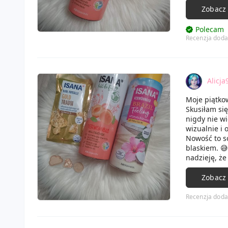
dodatkiem j
Zobacz
W zapachu w
Po kąpieli c
Polecam
zdecydowani
Recenzja doda
Alicja
Moje piątko
Skusiłam się
nigdy nie w
wizualnie i
Nowość to só
blaskiem. 😅
nadzieję, że
Oprócz tego
wyszło mnie 
Zobacz
Recenzja doda