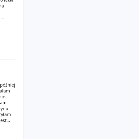
na
n
ilka
asteczka
aki
k nie
 później
ałam
nio
łam.
łynu
ażyłam
jest