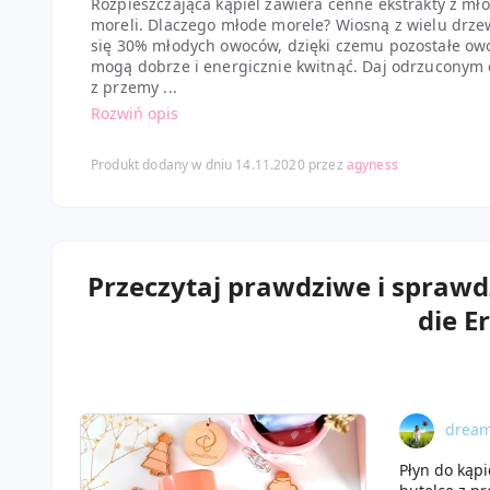
Rozpieszczająca kąpiel zawiera cenne ekstrakty z mł
moreli. Dlaczego młode morele? Wiosną z wielu drze
się 30% młodych owoców, dzięki czemu pozostałe ow
mogą dobrze i energicznie kwitnąć. Daj odrzucony
z przemy ...
Rozwiń opis
Produkt dodany w dniu 14.11.2020 przez
agyness
Przeczytaj prawdziwe i sprawd
die E
drea
Płyn do kąpi