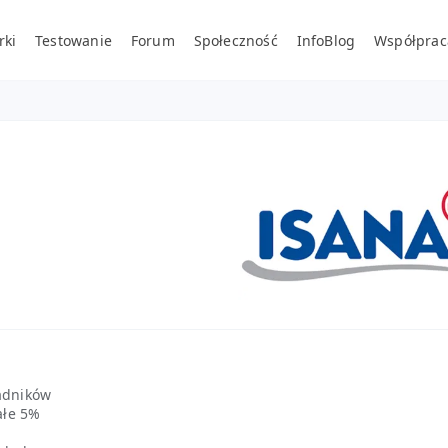
rki
Testowanie
Forum
Społeczność
InfoBlog
Współprac
ładników
ałe 5%