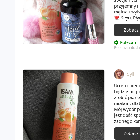
przyjemny i
mętna i wyt
Seyo, Pły
pachnie o wi
miłych kąpie
Zobacz
czy słodycze
kolor. Płyn 
Polecam
nawilża skór
Recenzja doda
Oba kosmety
Syll
Urok robieni
będzie mi p
zrobić pianę
miałam, dla
Mój wybór pa
jest dość sp
żadnego konk
bardzo gęsty
Zobacz