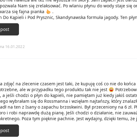
 pozwala Nam się zrelaksować. Po wlaniu płynu do wody staje się o
warza się fajna pianka
.
n Do Kąpieli i Pod Prysznic, Skandynawska formuła jagody. Ten pły
ele mocniej jak Isana. Butelka ma 300ml i spokojnie wystarcza na k
li. Zapach płynu nie jest jagodowy lecz jak dla mnie pachnie jak ci
 post
. Płyn ma śliczny pudrowo-różowy kolorek i woda też się barwi na t
wytwarza sporo piany a kąpiel z nim to czysta przyjemność. Kosmety
y ale nie sprawia też, że jest sucha.
na 16.01.2022
ki sprawdziły mi się super
.
a zdjęć na zlecenie czasem jest taki, że kupuję coś co nie do końca
otrzebne, ale w przypadku tego produktu tak nie jest
Potrzebow
, a jeśli chodzi o płyn do kąpieli, nie pamiętam już kiedy jakiś ostat
tego wybrałam się do Rossmanna i wzięłam najtańszy, który znalaz
dł na ten z Isany o zapachu brzoskwini. Był przeceniony na 6 zł. P
oro i robi naprawdę dużą pianę. Jeśli chodzi o działanie, nie zauw
retnego. Poza tym pięknie pachnie. Jest wydajny, dzięki temu, że 
.
 post