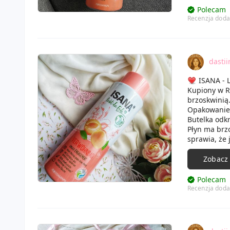
Polecam
Recenzja doda
dastii
ISANA - L
Kupiony w R
brzoskwinią
Opakowanie t
Butelka odk
Płyn ma brzo
sprawia, że 
Ma intensyw
W połączeni
Zobacz
W składzie z
Ogólnie skór
Polecam
Mimo to chę
Recenzja doda
bardzo mi s