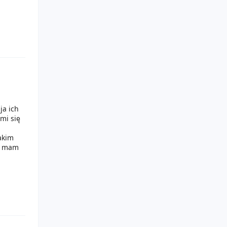
ja ich
mi się
akim
ęc mam
 zakupy