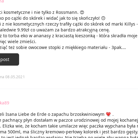
na
i kosmetyczne i nie tylko z Rossmann. 😍
o po cążki do skórek i widać jak to się skończyło! 🙃
 z nie kosmetycznych rzeczy trafiły cążki do skórek od marki Killys -
zaledwie 9.99zł co uważam za bardzo atrakcyjną cenę.
z to torba eko w ananasy z kraciastą kieszonką - która skradła moje
więc wiele zmieści.
iąć też sobie owocowe stopki z miękkiego materiału - 3pak.
w sporo kąpielowych rzeczy - żele pod prysznic Isana - Summer ni
days. Oba produkty o cudnych zapachach.
 post
 trafił też płyn do kąpieli Isana o brzoskwiniowym zapachu.
a tusze do rzęs Soda - jestem bardzo ciekawa tej marki, a akurat 
a na produkty tej marki - także super.
na 08.05.2021
teraz naprawdę sporo testów i nie wiem sama od czego zacznę! 😍
fka89
ieli Isana Liebe de Erde o zapachu brzoskwiniowym
.
e pachnący płyn dostałam w paczce urodzinowej od mojej kochane
. Elizka wie, że kocham takie umilacze więc paczka wypchana była 
 ma 500ml, ma śliczny kremowo-perłowy kolorek i jest bardzo gęsty
y to jest jednak bardzo wydajny, Nie trzeba go wiele aby wanna był