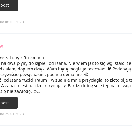
est bardzo przyjemna.
 post
yczuwalne nuty brzoskwini, delikatnie słodkie i bardzo soczyste.
iało jest zrelaksowane i pachnące. Nie podrażnia, ani nie uczula,
e na plus! ☺️
na 08.03.2023
95
we zakupy z Rossmana.
 na dwa płyny do kąpieli od Isana. Nie wiem jak to się wgl stało, że 
idziałam, dopiero dzięki Wam będę mogła je testować. ♥️ Podobają 
 oczywiście powąchałam, pachną genialnie. 😍
l od Isana "Gold Traum", wizualnie mnie przyciągła, to złoto bije t
 A zapach jest bardzo intrygujący. Bardzo lubię sole tej marki, wi
 się nie zawiodę. ☺️
 co widzicie na zdjęciu kupiłam mężowi żele pod prysznic. Więc za
lekko ponad 30 zł. 😅
 post
na 29.01.2023