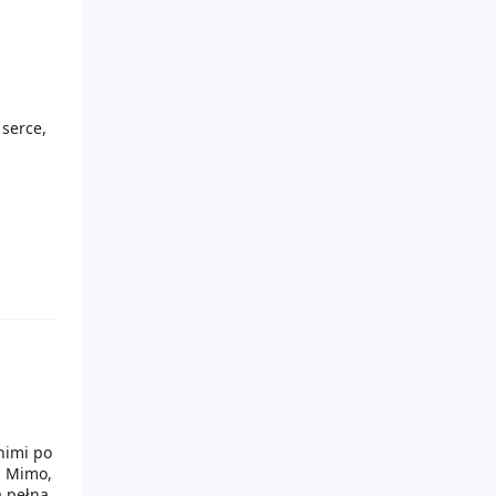
 serce,
ghts
była
j
nimi po
. Mimo,
a pełna