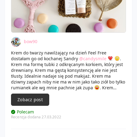
bow90
Krem do twarzy nawilżający na dzień Feel Free
dostałam go od kochanej Sandry
@candysmile
.
Krem ma formę tubki z odkręcanym korkiem, który jest
drewniany. Krem ma gęstą konsystencję ale nie jest
tłusty. Idealnie nadaje się pod makijaż. Krem ma
dziwny zapach niby nie ma w nim jako tako ziół bo tylko
rumianek ale wg mnie pachnie jak zupa
. Krem
świetnie nawilża skórę pozostawia ją miękką i gładką.
Nie zapycha cery ani nie zostawia na niej tłustej
Zobacz post
warstwy. Skład jest świetny i wartościowy. Jakby miał
ochronę SPF to byłby ideałem. Jednak i tak jestem nim
Polecam
zachwycona.
Recenzja dodana 27.03.2022