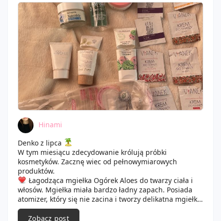
Hinami
Denko z lipca
W tym miesiącu zdecydowanie królują próbki
kosmetyków. Zacznę wiec od pełnowymiarowych
produktów.
Łagodząca mgiełka Ogórek Aloes do twarzy ciała i
włosów. Mgiełka miała bardzo ładny zapach. Posiada
atomizer, który się nie zacina i tworzy delikatna mgiełkę.
Dobrze nawilża skore, do włosów również się świetnie
sprawdza.
Zobacz post