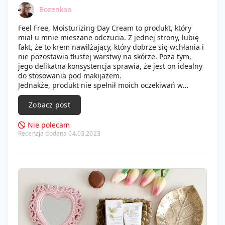
Bozenkaa
Feel Free, Moisturizing Day Cream to produkt, który
miał u mnie mieszane odczucia. Z jednej strony, lubię
fakt, że to krem nawilżający, który dobrze się wchłania i
nie pozostawia tłustej warstwy na skórze. Poza tym,
jego delikatna konsystencja sprawia, że jest on idealny
do stosowania pod makijażem.
Jednakże, produkt nie spełnił moich oczekiwań w
zakresie nawilżenia skóry. Po dłuższym czasie
stosowania, moja skóra nadal była przesuszona, co było
Zobacz post
dla mnie dużym rozczarowaniem. Ponadto, nie
podobało mi się to, że krem ma dość intensywny
Nie polecam
zapach, który niekoniecznie był dla mnie przyjemny.
Recenzja dodana 04.03.2023
Podsumowując, Feel Free, Moisturizing Day Cream ma
swoje zalety, ale nie spełnił on moich oczekiwań w
zakresie nawilżenia skóry. Jest to produkt, który może
być odpowiedni dla osób o normalnej skórze, ale nie
poleciłabym go tym, którzy mają skłonność do
przesuszania tak jak ja.