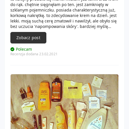
do rąk. chętnie sięgnęłam po ten. jest zamknięty w
szklanym pojemniczku. posiada charakterystyczną już,
korkową nakrętkę. to zdecydowanie krem na dzień. jest
lekki. moją suchą cerę zmatowił i nawilżył, ale obyło się
bez uczucia 'napompowania skóry'. bardziej myślę
przypasuje osobom z cerą tłustą. ja go używam kiedy
nie nakładam makijażu. ma zielonką barwę, ale nie
Zobacz post
wiem, czy w jakiś sposób maskuje naczynka. przyjemny
zapach. konsystencja cudowna, jakby nadmuchana.
Polecam
Recenzja dodana 23.02.2021