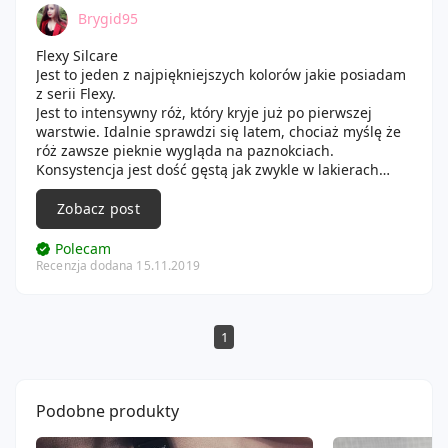
Brygid95
Flexy Silcare
Jest to jeden z najpiękniejszych kolorów jakie posiadam
z serii Flexy.
Jest to intensywny róż, który kryje już po pierwszej
warstwie. Idalnie sprawdzi się latem, chociaż myślę że
róż zawsze pieknie wygląda na paznokciach.
Konsystencja jest dość gęstą jak zwykle w lakierach
Flexy.
Najlepiej utwardzac po jednym paznokciu wtedy się nic
Zobacz post
nam nie zalewa.
Opakowanie małe, zgrabne i czarne.
Polecam
Lakiery Flexy nie mają intensywnego zapachu. Używam
Recenzja dodana 15.11.2019
je z bazą i topem od semilaca. Wytrzymują ponad w
tygodnie.
1
Podobne produkty